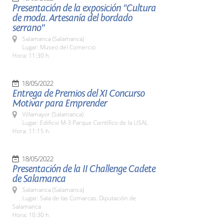
Presentación de la exposición "Cultura
de moda. Artesanía del bordado
serrano"
Salamanca (Salamanca)
Lugar: Museo del Comercio
Hora: 11:30 h.
18/05/2022
Entrega de Premios del XI Concurso
Motivar para Emprender
Villamayor (Salamanca)
Lugar: Edificio M-3 Parque Científico de la USAL
Hora: 11:15 h.
18/05/2022
Presentación de la II Challenge Cadete
de Salamanca
Salamanca (Salamanca)
Lugar: Sala de las Comarcas. Diputación de
Salamanca
Hora: 10:30 h.