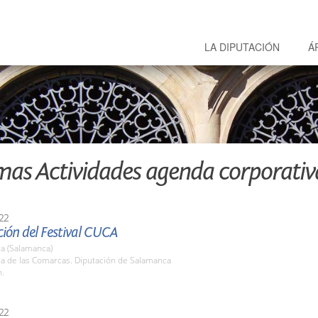
LA DIPUTACIÓN
Á
mas Actividades agenda corporativ
22
ión del Festival CUCA
a (Salamanca)
la de las Comarcas. Diputación de Salamanca
h.
22