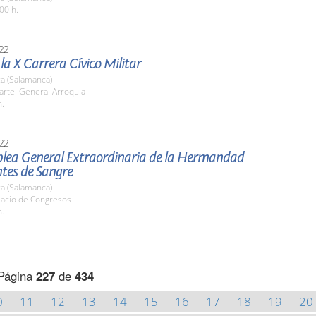
00 h.
22
 la X Carrera Cívico Militar
a (Salamanca)
artel General Arroquia
h.
22
lea General Extraordinaria de la Hermandad
tes de Sangre
a (Salamanca)
lacio de Congresos
h.
Página
227
de
434
0
11
12
13
14
15
16
17
18
19
20