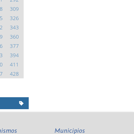
8
309
5
326
2
343
9
360
6
377
3
394
0
411
7
428
nismos
Municipios