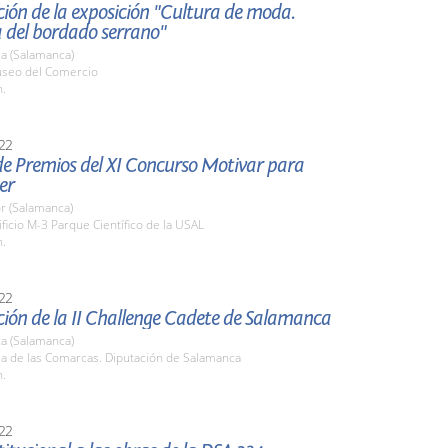
ión de la exposición "Cultura de moda.
a del bordado serrano"
a (Salamanca)
useo del Comercio
h.
22
de Premios del XI Concurso Motivar para
er
r (Salamanca)
ificio M-3 Parque Científico de la USAL
h.
22
ión de la II Challenge Cadete de Salamanca
a (Salamanca)
la de las Comarcas. Diputación de Salamanca
h.
22