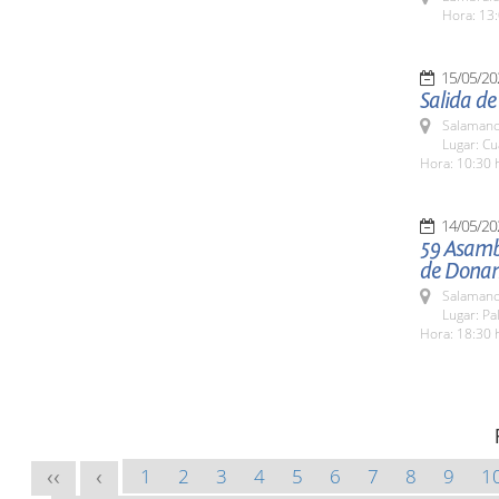
Hora: 13:
15/05/20
Salida de
Salamanc
Lugar: Cu
Hora: 10:30 
14/05/20
59 Asamb
de Donan
Salamanc
Lugar: Pa
Hora: 18:30 
1
2
3
4
5
6
7
8
9
1
<<
<