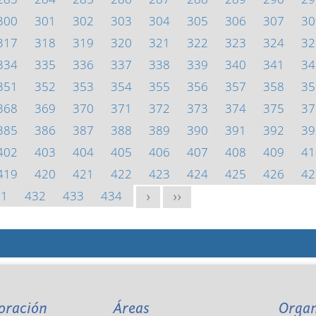
300
301
302
303
304
305
306
307
30
317
318
319
320
321
322
323
324
32
334
335
336
337
338
339
340
341
34
351
352
353
354
355
356
357
358
35
368
369
370
371
372
373
374
375
37
385
386
387
388
389
390
391
392
39
402
403
404
405
406
407
408
409
41
419
420
421
422
423
424
425
426
42
31
432
433
434
>
>>
oración
Áreas
Orga