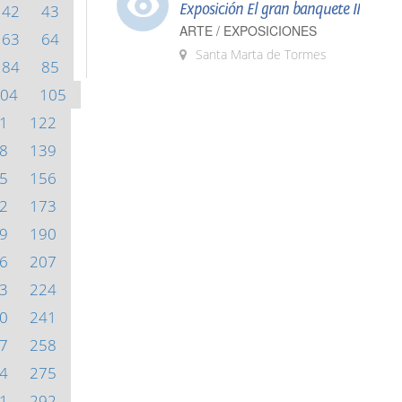
Exposición El gran banquete II
42
43
ARTE / EXPOSICIONES
63
64
Santa Marta de Tormes
84
85
04
105
1
122
8
139
5
156
2
173
9
190
6
207
3
224
0
241
7
258
4
275
1
292