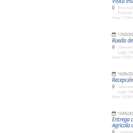
Visita in
Rinconada
Punto de 
Hora: 11:30 
17/05/20
Rueda de 
Salamanc
Lugar: Sa
Hora: 10:00 
16/05/20
Recepción
Salamanc
Lugar: Pa
Hora: 10:30 
15/05/20
Entrega d
Agrícola 
Lumbrale