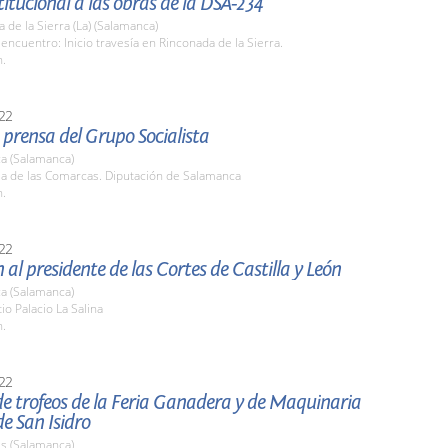
stitucional a las obras de la DSA-234
 de la Sierra (La) (Salamanca)
encuentro: Inicio travesía en Rinconada de la Sierra.
h.
22
prensa del Grupo Socialista
a (Salamanca)
la de las Comarcas. Diputación de Salamanca
h.
22
 al presidente de las Cortes de Castilla y León
a (Salamanca)
tio Palacio La Salina
h.
22
e trofeos de la Feria Ganadera y de Maquinaria
de San Isidro
s (Salamanca)