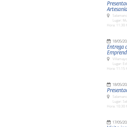
Presentac
Artesaní
Salamanc
Lugar: M
Hora: 11:30 
18/05/20
Entrega 
Emprend
Villamayo
Lugar: Ed
Hora: 11:15 
18/05/20
Presentac
Salamanc
Lugar: Sa
Hora: 10:30 
17/05/20