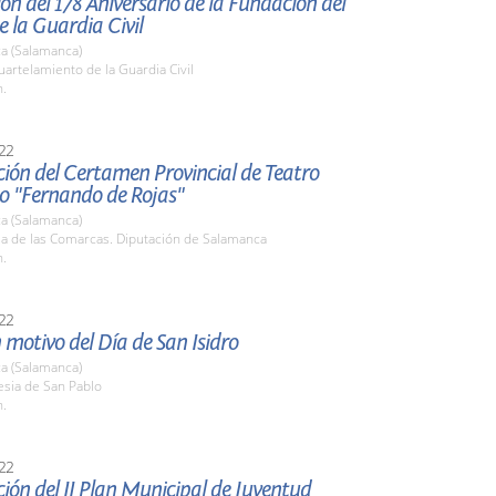
ón del 178 Aniversario de la Fundación del
 la Guardia Civil
a (Salamanca)
uartelamiento de la Guardia Civil
h.
22
ión del Certamen Provincial de Teatro
do "Fernando de Rojas"
a (Salamanca)
la de las Comarcas. Diputación de Salamanca
h.
22
 motivo del Día de San Isidro
a (Salamanca)
lesia de San Pablo
h.
22
ión del II Plan Municipal de Juventud