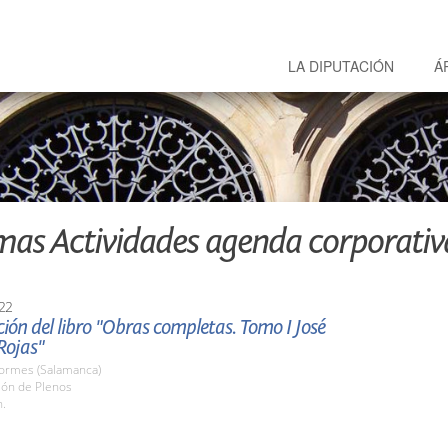
LA DIPUTACIÓN
Á
mas Actividades agenda corporativ
22
ión del libro "Obras completas. Tomo I José
Rojas"
Tormes (Salamanca)
lón de Plenos
h.