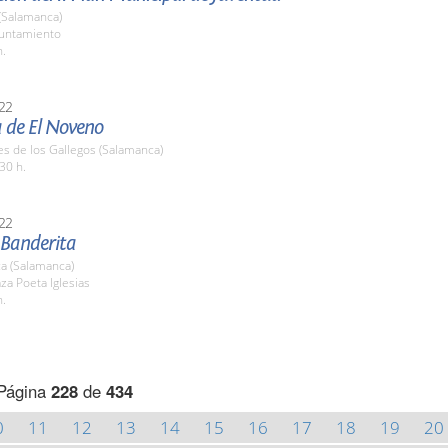
(Salamanca)
yuntamiento
h.
22
a de El Noveno
es de los Gallegos (Salamanca)
30 h.
22
 Banderita
a (Salamanca)
aza Poeta Iglesias
h.
Página
228
de
434
0
11
12
13
14
15
16
17
18
19
20