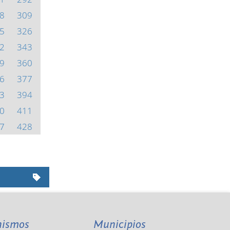
8
309
5
326
2
343
9
360
6
377
3
394
0
411
7
428
nismos
Municipios