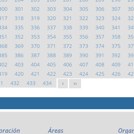
300
301
302
303
304
305
306
307
30
317
318
319
320
321
322
323
324
32
334
335
336
337
338
339
340
341
34
351
352
353
354
355
356
357
358
35
368
369
370
371
372
373
374
375
37
385
386
387
388
389
390
391
392
39
402
403
404
405
406
407
408
409
41
419
420
421
422
423
424
425
426
42
31
432
433
434
>
>>
oración
Áreas
Orga