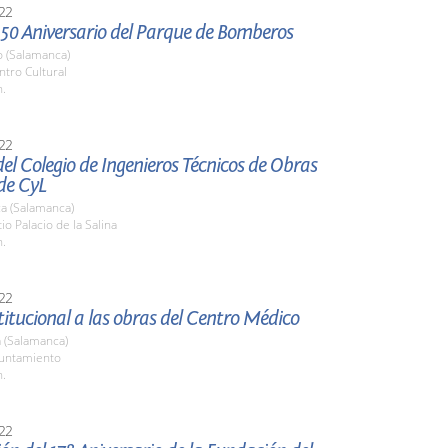
22
 50 Aniversario del Parque de Bomberos
o (Salamanca)
ntro Cultural
h.
22
el Colegio de Ingenieros Técnicos de Obras
de CyL
a (Salamanca)
io Palacio de la Salina
h.
22
stitucional a las obras del Centro Médico
 (Salamanca)
yuntamiento
h.
22