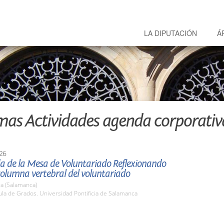
LA DIPUTACIÓN
Á
mas Actividades agenda corporativ
26
da de la Mesa de Voluntariado Reflexionando
columna vertebral del voluntariado
a (Salamanca)
la de Grados. Universidad Pontificia de Salamanca