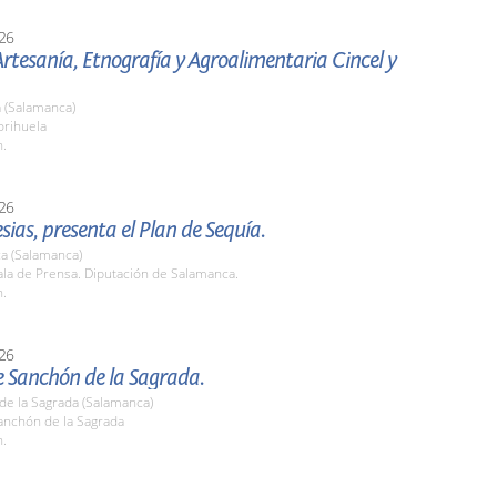
26
Artesanía, Etnografía y Agroalimentaria Cincel y
 (Salamanca)
rihuela
h.
26
esias, presenta el Plan de Sequía.
a (Salamanca)
la de Prensa. Diputación de Salamanca.
h.
26
e Sanchón de la Sagrada.
de la Sagrada (Salamanca)
nchón de la Sagrada
h.