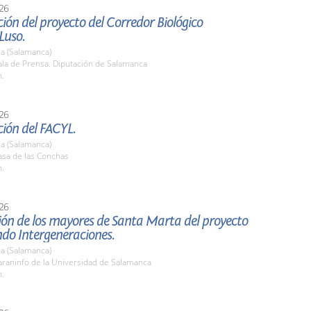
26
ión del proyecto del Corredor Biológico
Luso.
a (Salamanca)
la de Prensa. Diputación de Salamanca
h.
26
ión del FACYL.
a (Salamanca)
sa de las Conchas
h.
26
ón de los mayores de Santa Marta del proyecto
do Intergeneraciones.
a (Salamanca)
raninfo de la Universidad de Salamanca
h.