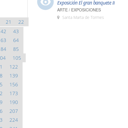
Exposición El gran banquete II
ARTE / EXPOSICIONES
Santa Marta de Tormes
21
22
42
43
63
64
84
85
04
105
1
122
8
139
5
156
2
173
9
190
6
207
3
224