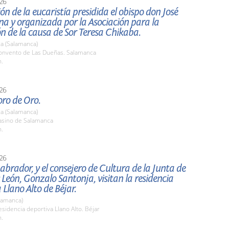
26
ón de la eucaristía presidida el obispo don José
na y organizada por la Asociación para la
 de la causa de Sor Teresa Chikaba.
a (Salamanca)
nvento de Las Dueñas. Salamanca
h.
26
oro de Oro.
a (Salamanca)
sino de Salamanca
h.
26
abrador, y el consejero de Cultura de la Junta de
y León, Gonzalo Santonja, visitan la residencia
 Llano Alto de Béjar.
lamanca)
idencia deportiva Llano Alto. Béjar
h.