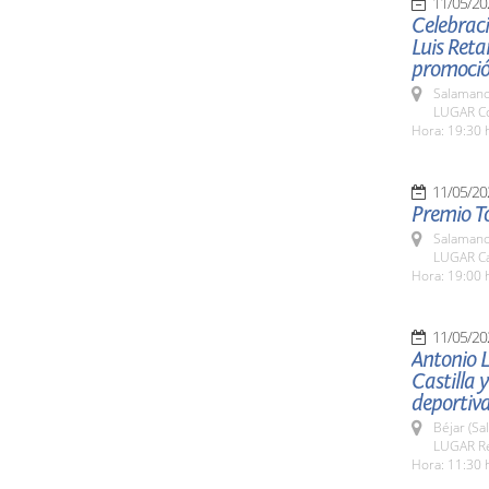
11/05/20
Celebraci
Luis Reta
promoción
Salamanc
LUGAR Co
Hora: 19:30 
11/05/20
Premio T
Salamanc
LUGAR Ca
Hora: 19:00 
11/05/20
Antonio L
Castilla 
deportiva
Béjar (Sa
LUGAR Res
Hora: 11:30 