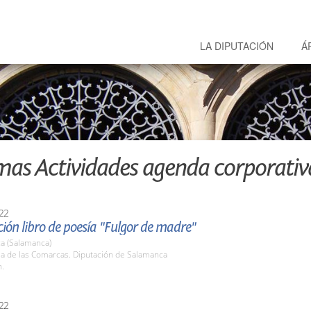
LA DIPUTACIÓN
Á
mas Actividades agenda corporativ
22
ión libro de poesía "Fulgor de madre"
a (Salamanca)
la de las Comarcas. Diputación de Salamanca
h.
22