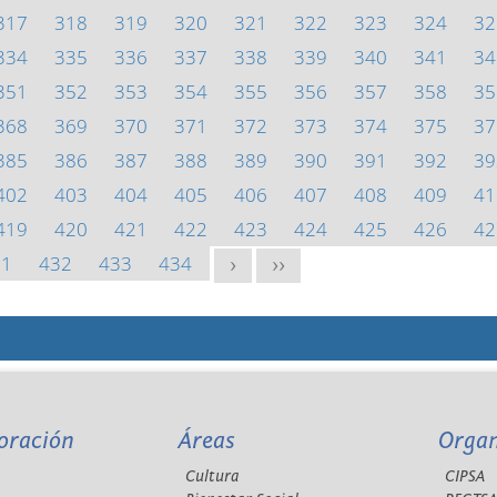
317
318
319
320
321
322
323
324
32
334
335
336
337
338
339
340
341
34
351
352
353
354
355
356
357
358
35
368
369
370
371
372
373
374
375
37
385
386
387
388
389
390
391
392
39
402
403
404
405
406
407
408
409
41
419
420
421
422
423
424
425
426
42
31
432
433
434
>
>>
oración
Áreas
Orga
Cultura
CIPSA