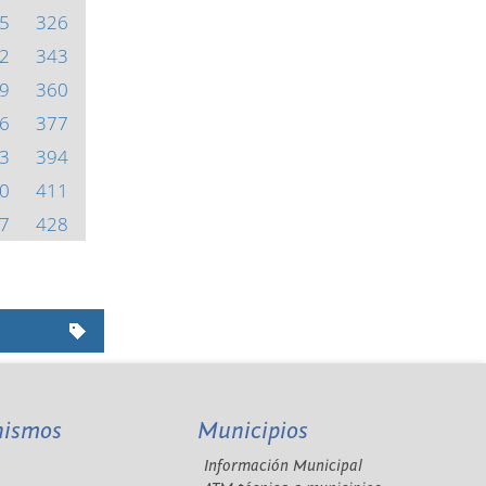
5
326
2
343
9
360
6
377
3
394
0
411
7
428
nismos
Municipios
Información Municipal