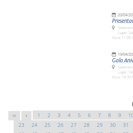
20/04/20
Presentac
Salamanc
Lugar: Sa
Hora: 11:00 
19/04/20
Gala Ani
Salamanc
Lugar: Pa
Hora: 18:30 
1
2
3
4
5
6
7
8
9
1
<<
<
23
24
25
26
27
28
29
30
31