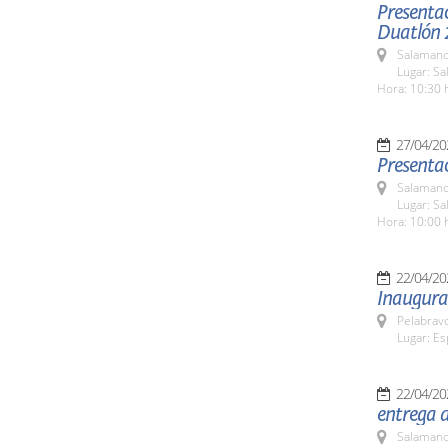
Presenta
Duatlón 
Salamanc
Lugar: Sa
Hora: 10:30 
27/04/20
Presenta
Salamanc
Lugar: S
Hora: 10:00 
22/04/20
Inaugurac
Pelabrav
Lugar: Es
22/04/20
entrega d
Salamanc