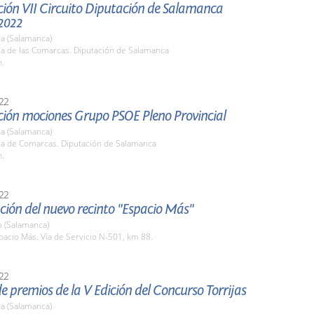
ción VII Circuito Diputación de Salamanca
2022
a (Salamanca)
la de las Comarcas. Diputación de Salamanca
h.
22
ción mociones Grupo PSOE Pleno Provincial
a (Salamanca)
ala de Comarcas. Diputación de Salamanca
h.
22
ión del nuevo recinto "Espacio Más"
o (Salamanca)
pacio Más. Vía de Servicio N-501, km 88.
22
e premios de la V Edición del Concurso Torrijas
a (Salamanca)