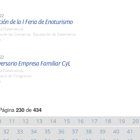
22
ión de la I Feria de Enoturismo
a (Salamanca)
la de las Comarcas. Diputación de Salamanca
h.
22
versario Empresa Familiar CyL
a (Salamanca)
lacio de Congresos
h.
Página
230
de
434
0
11
12
13
14
15
16
17
18
19
20
32
33
34
35
36
37
38
39
40
41