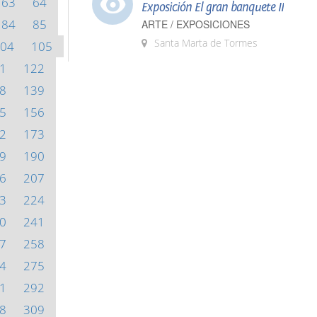
63
64
Exposición El gran banquete II
84
85
ARTE / EXPOSICIONES
Santa Marta de Tormes
04
105
1
122
8
139
5
156
2
173
9
190
6
207
3
224
0
241
7
258
4
275
1
292
8
309