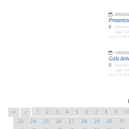
20/04/20
Presentac
Salamanc
Lugar: Sa
Hora: 11:00 
19/04/20
Gala Ani
Salamanc
Lugar: Pa
Hora: 18:30 
1
2
3
4
5
6
7
8
9
1
<<
<
23
24
25
26
27
28
29
30
31