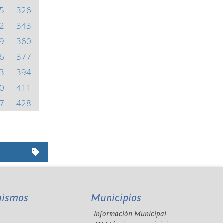
5
326
2
343
9
360
6
377
3
394
0
411
7
428
nismos
Municipios
Información Municipal