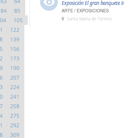
63
64
Exposición El gran banquete II
84
85
ARTE / EXPOSICIONES
Santa Marta de Tormes
04
105
1
122
8
139
5
156
2
173
9
190
6
207
3
224
0
241
7
258
4
275
1
292
8
309