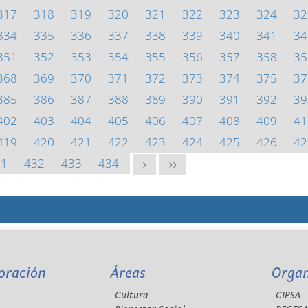
317
318
319
320
321
322
323
324
32
334
335
336
337
338
339
340
341
34
351
352
353
354
355
356
357
358
35
368
369
370
371
372
373
374
375
37
385
386
387
388
389
390
391
392
39
402
403
404
405
406
407
408
409
41
419
420
421
422
423
424
425
426
42
31
432
433
434
>
>>
oración
Áreas
Orga
Cultura
CIPSA