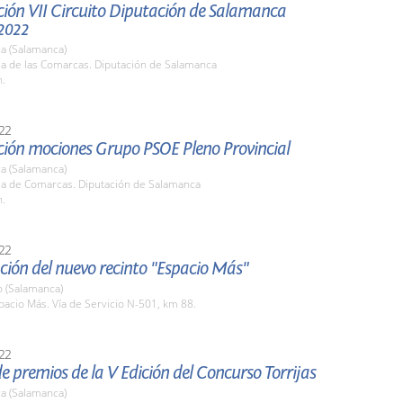
ción VII Circuito Diputación de Salamanca
2022
a (Salamanca)
la de las Comarcas. Diputación de Salamanca
h.
22
ción mociones Grupo PSOE Pleno Provincial
a (Salamanca)
ala de Comarcas. Diputación de Salamanca
h.
22
ión del nuevo recinto "Espacio Más"
o (Salamanca)
pacio Más. Vía de Servicio N-501, km 88.
22
e premios de la V Edición del Concurso Torrijas
a (Salamanca)