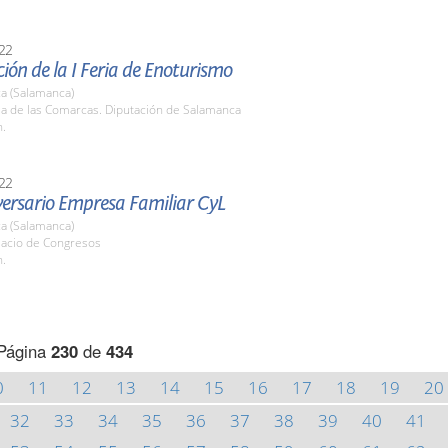
22
ión de la I Feria de Enoturismo
a (Salamanca)
la de las Comarcas. Diputación de Salamanca
h.
22
versario Empresa Familiar CyL
a (Salamanca)
lacio de Congresos
h.
Página
230
de
434
0
11
12
13
14
15
16
17
18
19
20
32
33
34
35
36
37
38
39
40
41