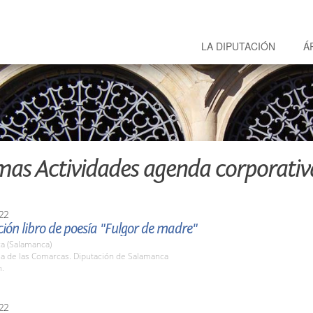
LA DIPUTACIÓN
Á
mas Actividades agenda corporativ
22
ión libro de poesía "Fulgor de madre"
a (Salamanca)
la de las Comarcas. Diputación de Salamanca
h.
22