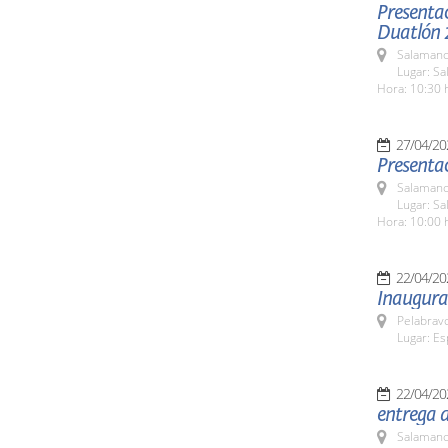
Presenta
Duatlón 
Salamanc
Lugar: Sa
Hora: 10:30 
27/04/20
Presenta
Salamanc
Lugar: S
Hora: 10:00 
22/04/20
Inaugurac
Pelabrav
Lugar: Es
22/04/20
entrega d
Salamanc