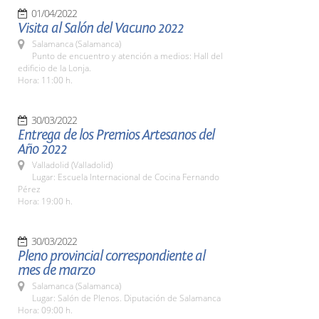
01/04/2022
Visita al Salón del Vacuno 2022
Salamanca (Salamanca)
Punto de encuentro y atención a medios: Hall del
edificio de la Lonja.
Hora: 11:00 h.
30/03/2022
Entrega de los Premios Artesanos del
Año 2022
Valladolid (Valladolid)
Lugar: Escuela Internacional de Cocina Fernando
Pérez
Hora: 19:00 h.
30/03/2022
Pleno provincial correspondiente al
mes de marzo
Salamanca (Salamanca)
Lugar: Salón de Plenos. Diputación de Salamanca
Hora: 09:00 h.