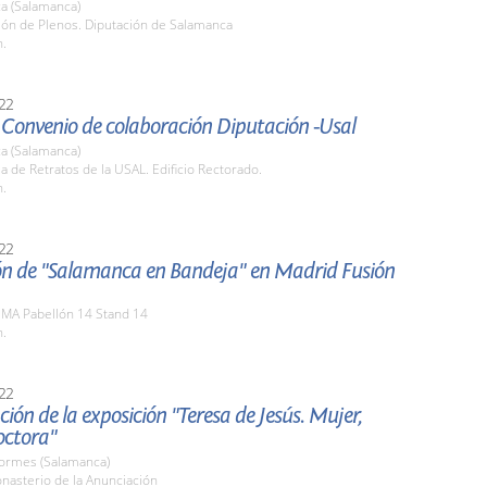
a (Salamanca)
lón de Plenos. Diputación de Salamanca
h.
22
 Convenio de colaboración Diputación -Usal
a (Salamanca)
la de Retratos de la USAL. Edificio Rectorado.
h.
22
n de "Salamanca en Bandeja" en Madrid Fusión
EMA Pabellón 14 Stand 14
h.
22
ión de la exposición "Teresa de Jesús. Mujer,
octora"
Tormes (Salamanca)
nasterio de la Anunciación