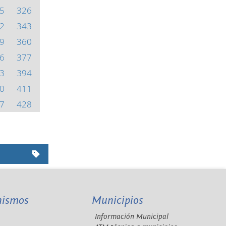
5
326
2
343
9
360
6
377
3
394
0
411
7
428
nismos
Municipios
Información Municipal