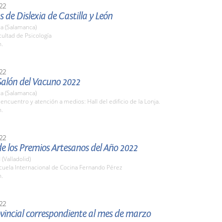
22
s de Dislexia de Castilla y León
a (Salamanca)
cultad de Psicología
h.
22
 Salón del Vacuno 2022
a (Salamanca)
encuentro y atención a medios: Hall del edificio de la Lonja.
h.
22
e los Premios Artesanos del Año 2022
 (Valladolid)
cuela Internacional de Cocina Fernando Pérez
h.
22
vincial correspondiente al mes de marzo