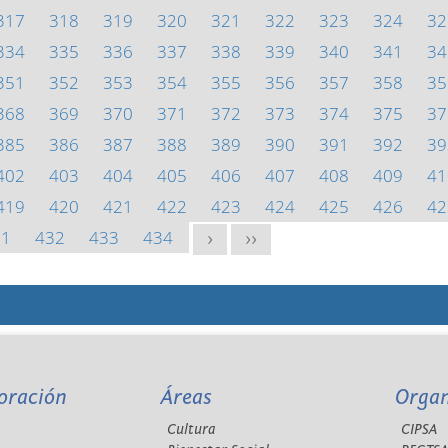
317
318
319
320
321
322
323
324
32
334
335
336
337
338
339
340
341
34
351
352
353
354
355
356
357
358
35
368
369
370
371
372
373
374
375
37
385
386
387
388
389
390
391
392
39
402
403
404
405
406
407
408
409
41
419
420
421
422
423
424
425
426
42
31
432
433
434
>
>>
oración
Áreas
Orga
Cultura
CIPSA