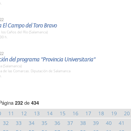
h.
22
a El Campo del Toro Bravo
e los Caños del Río (Salamanca)
00 h.
22
ión del programa "Provincia Universitaria"
a (Salamanca)
la de las Comarcas. Diputación de Salamanca
h.
Página
232
de
434
0
11
12
13
14
15
16
17
18
19
20
32
33
34
35
36
37
38
39
40
41