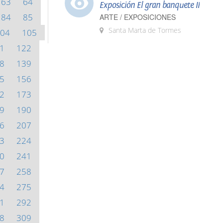
63
64
Exposición El gran banquete II
84
85
ARTE / EXPOSICIONES
Santa Marta de Tormes
04
105
1
122
8
139
5
156
2
173
9
190
6
207
3
224
0
241
7
258
4
275
1
292
8
309