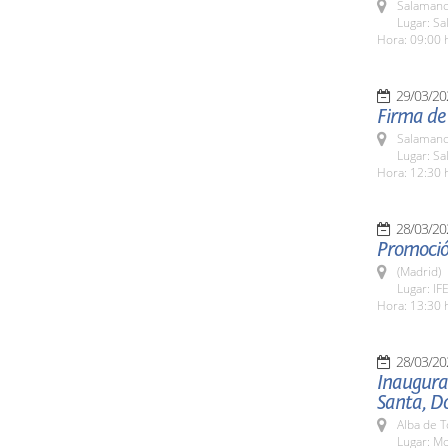
Salamanc
Lugar: Sa
Hora: 09:00 
29/03/20
Firma de
Salamanc
Lugar: Sa
Hora: 12:30 
28/03/20
Promoció
(Madrid)
Lugar: IF
Hora: 13:30 
28/03/20
Inaugurac
Santa, D
Alba de 
Lugar: Mo