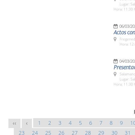
Lugar: Sa
Hora: 11:30 
06/03/20
Actos con
Fregeneda
Hora: 12:
04/03/20
Presentac
Salamanc
Lugar: Sa
Hora: 11:30 
1
2
3
4
5
6
7
8
9
1
<<
<
23
24
25
26
27
28
29
30
31