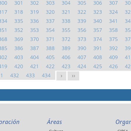
300
301
302
303
304
305
306
307
30
317
318
319
320
321
322
323
324
32
334
335
336
337
338
339
340
341
34
351
352
353
354
355
356
357
358
35
368
369
370
371
372
373
374
375
37
385
386
387
388
389
390
391
392
39
402
403
404
405
406
407
408
409
41
419
420
421
422
423
424
425
426
42
31
432
433
434
>
>>
oración
Áreas
Orga