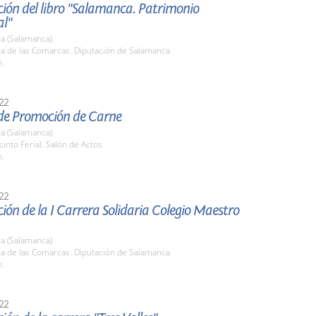
ión del libro "Salamanca. Patrimonio
al"
a (Salamanca)
la de las Comarcas. Diputación de Salamanca
h.
22
de Promoción de Carne
a (Salamanca)
cinto Ferial. Salón de Actos
h.
22
ión de la I Carrera Solidaria Colegio Maestro
a (Salamanca)
la de las Comarcas. Diputación de Salamanca
h.
22