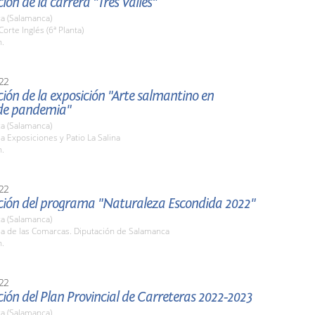
ión de la carrera "Tres Valles"
a (Salamanca)
Corte Inglés (6ª Planta)
h.
22
ión de la exposición "Arte salmantino en
de pandemia"
a (Salamanca)
la Exposiciones y Patio La Salina
h.
22
ción del programa "Naturaleza Escondida 2022"
a (Salamanca)
la de las Comarcas. Diputación de Salamanca
h.
22
ión del Plan Provincial de Carreteras 2022-2023
a (Salamanca)