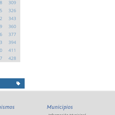
8
309
5
326
2
343
9
360
6
377
3
394
0
411
7
428
nismos
Municipios