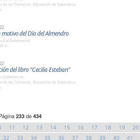
la de las Comarcas. Diputación de Salamanca
h.
22
 motivo del Día del Almendro
 (La) (Salamanca)
45 h.
22
ión del libro "Cecilia Esteban"
a (Salamanca)
la de las Comarcas. Diputación de Salamanca
h.
Página
233
de
434
0
11
12
13
14
15
16
17
18
19
20
32
33
34
35
36
37
38
39
40
41