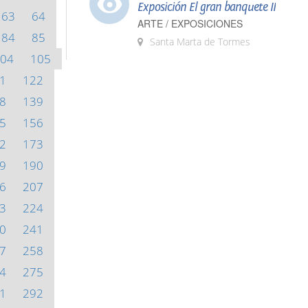
Exposición El gran banquete II
63
64
ARTE / EXPOSICIONES
84
85
Santa Marta de Tormes
04
105
1
122
8
139
5
156
2
173
9
190
6
207
3
224
0
241
7
258
4
275
1
292