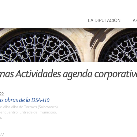
LA DIPUTACIÓN
Á
mas Actividades agenda corporativ
22
las obras de la DSA-110
e Alba Alba de Tormes (Salamanca)
encuentro: Entrada del municipio.
h.
22