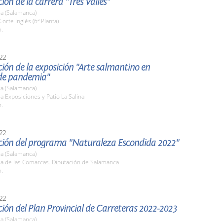
ión de la carrera "Tres Valles"
a (Salamanca)
Corte Inglés (6ª Planta)
h.
22
ión de la exposición "Arte salmantino en
de pandemia"
a (Salamanca)
la Exposiciones y Patio La Salina
h.
22
ción del programa "Naturaleza Escondida 2022"
a (Salamanca)
la de las Comarcas. Diputación de Salamanca
h.
22
ión del Plan Provincial de Carreteras 2022-2023
a (Salamanca)