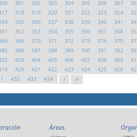
300
301
302
303
304
305
306
307
30
317
318
319
320
321
322
323
324
32
334
335
336
337
338
339
340
341
34
351
352
353
354
355
356
357
358
35
368
369
370
371
372
373
374
375
37
385
386
387
388
389
390
391
392
39
402
403
404
405
406
407
408
409
41
419
420
421
422
423
424
425
426
42
31
432
433
434
>
>>
oración
Áreas
Orga