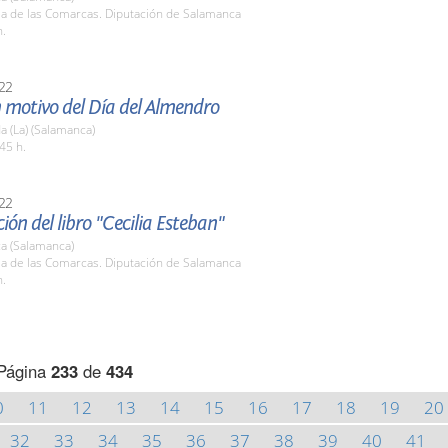
la de las Comarcas. Diputación de Salamanca
h.
22
 motivo del Día del Almendro
 (La) (Salamanca)
45 h.
22
ión del libro "Cecilia Esteban"
a (Salamanca)
la de las Comarcas. Diputación de Salamanca
h.
Página
233
de
434
0
11
12
13
14
15
16
17
18
19
20
32
33
34
35
36
37
38
39
40
41