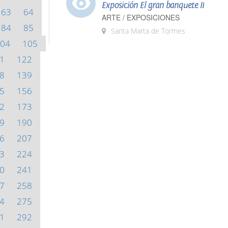
Exposición El gran banquete II
63
64
ARTE / EXPOSICIONES
84
85
Santa Marta de Tormes
04
105
1
122
8
139
5
156
2
173
9
190
6
207
3
224
0
241
7
258
4
275
1
292