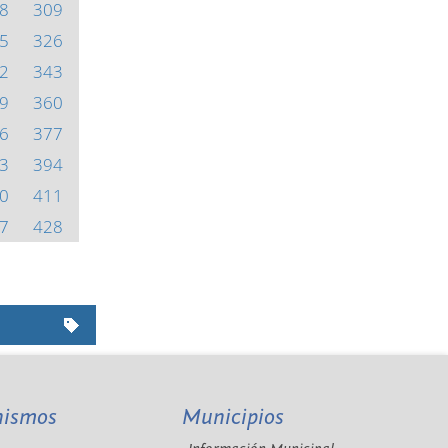
8
309
5
326
2
343
9
360
6
377
3
394
0
411
7
428
nismos
Municipios