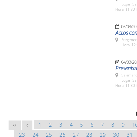
Lugar: Sa
Hora: 11:30 
06/03/20
Actos con
Fregeneda
Hora: 12:
04/03/20
Presentac
Salamanc
Lugar: Sa
Hora: 11:30 
1
2
3
4
5
6
7
8
9
1
<<
<
23
24
25
26
27
28
29
30
31