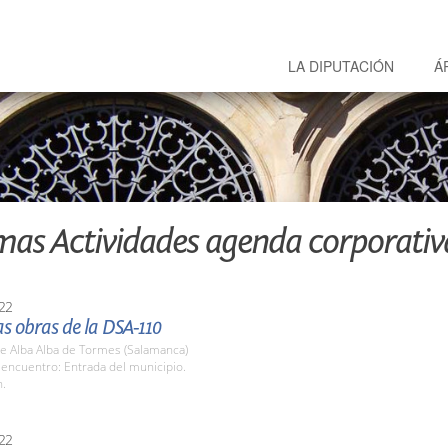
LA DIPUTACIÓN
Á
mas Actividades agenda corporativ
22
las obras de la DSA-110
e Alba Alba de Tormes (Salamanca)
encuentro: Entrada del municipio.
h.
22