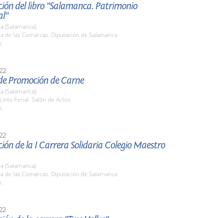
ión del libro "Salamanca. Patrimonio
al"
a (Salamanca)
la de las Comarcas. Diputación de Salamanca
h.
22
de Promoción de Carne
a (Salamanca)
cinto Ferial. Salón de Actos
h.
22
ión de la I Carrera Solidaria Colegio Maestro
a (Salamanca)
la de las Comarcas. Diputación de Salamanca
h.
22