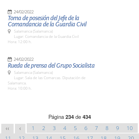
24/02/2022
Toma de posesión del Jefe de la
Comandancia de la Guardia Civil
Salamanca (Salamanca)
Lugar: Comandancia de la Guardia Civil
Hora: 12:00 h.
24/02/2022
Rueda de prensa del Grupo Socialista
Salamanca (Salamanca)
Lugar: Sala de las Comarcas. Diputación de
Salamanca.
Hora: 10:00 h.
Página
234
de
434
1
2
3
4
5
6
7
8
9
10
<<
<
11
12
13
14
15
16
17
18
19
20