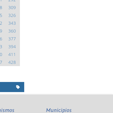
8
309
5
326
2
343
9
360
6
377
3
394
0
411
7
428
nismos
Municipios