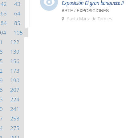
Exposición El gran banquete II
42
43
ARTE / EXPOSICIONES
63
64
Santa Marta de Tormes
84
85
04
105
1
122
8
139
5
156
2
173
9
190
6
207
3
224
0
241
7
258
4
275
1
292