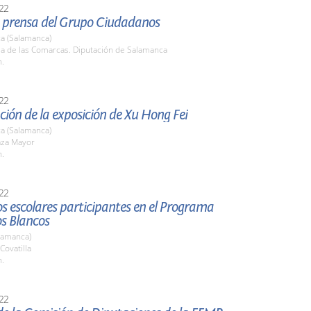
22
 prensa del Grupo Ciudadanos
a (Salamanca)
la de las Comarcas. Diputación de Salamanca
h.
22
ión de la exposición de Xu Hong Fei
a (Salamanca)
aza Mayor
h.
22
los escolares participantes en el Programa
s Blancos
lamanca)
Covatilla
h.
22