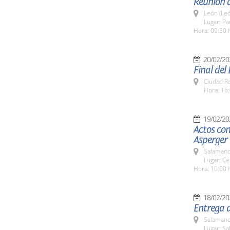
Reunión 
León (Le
Lugar: Pa
Hora: 09:30 
20/02/20
Final del
Ciudad R
Hora: 16:
19/02/20
Actos con
Asperger
Salamanc
Lugar: Ce
Hora: 10:00 
18/02/20
Entrega d
Salamanc
Lugar: Sa