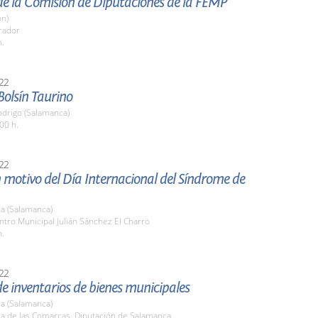
de la Comisión de Diputaciones de la FEMP
ón)
rador
h.
22
 Bolsín Taurino
odrigo (Salamanca)
00 h.
22
 motivo del Día Internacional del Síndrome de
a (Salamanca)
ntro Municipal Julián Sánchez El Charro
h.
22
e inventarios de bienes municipales
a (Salamanca)
la de las Comarcas. Diputación de Salamanca