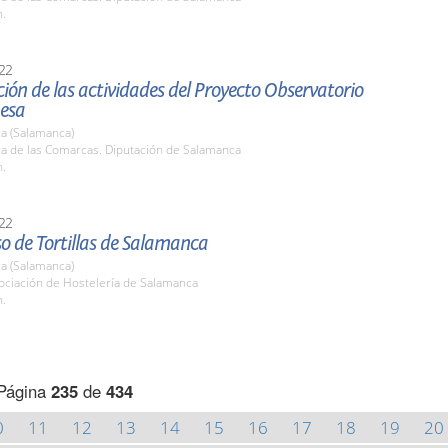
h.
22
ión de las actividades del Proyecto Observatorio
hesa
a (Salamanca)
la de las Comarcas. Diputación de Salamanca
h.
22
o de Tortillas de Salamanca
a (Salamanca)
ociación de Hostelería de Salamanca
h.
Página
235
de
434
0
11
12
13
14
15
16
17
18
19
20