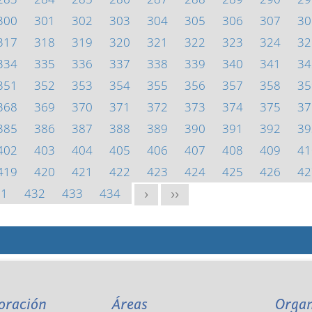
300
301
302
303
304
305
306
307
30
317
318
319
320
321
322
323
324
32
334
335
336
337
338
339
340
341
34
351
352
353
354
355
356
357
358
35
368
369
370
371
372
373
374
375
37
385
386
387
388
389
390
391
392
39
402
403
404
405
406
407
408
409
41
419
420
421
422
423
424
425
426
42
31
432
433
434
>
>>
oración
Áreas
Orga