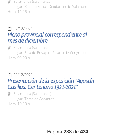
Salamanca (Salamanca)
Lugar: Recinto Ferial. Diputación de Salamanca
Hora: 16:15 h.
22/12/2021
Pleno provincial correspondiente al
mes de diciembre
Salamanca (Salamanca)
Lugar: Sala de Ensayos. Palacio de Congresos
Hora: 09:00 h.
21/12/2021
Presentación de la exposición "Agustín
Casillas. Centenario 1921-2021"
Salamanca (Salamanca)
Lugar: Torre de Abrantes
Hora: 10:30 h.
Página
238
de
434