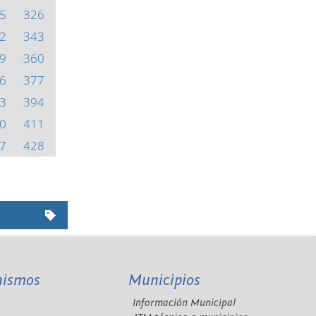
5
326
2
343
9
360
6
377
3
394
0
411
7
428
nismos
Municipios
Información Municipal