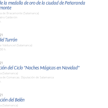
e la medalla de oro de la ciudad de Peñaranda
amonte
a de Bracamonte (Salamanca)
atro Calderón
h.
21
el Turrón
e Valdunciel (Salamanca)
00 h.
21
ción del Ciclo "Noches Mágicas en Navidad"
a (Salamanca)
ala de Comarcas. Diputación de Salamanca
h.
21
ión del Belén
a (Salamanca)