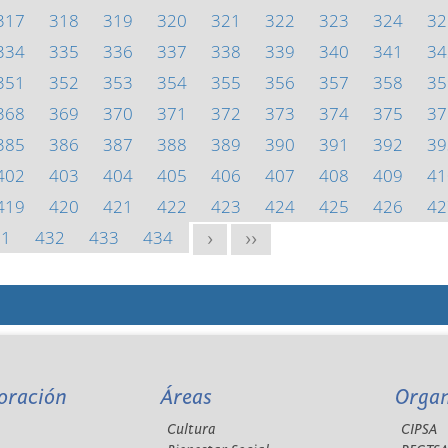
317
318
319
320
321
322
323
324
32
334
335
336
337
338
339
340
341
34
351
352
353
354
355
356
357
358
35
368
369
370
371
372
373
374
375
37
385
386
387
388
389
390
391
392
39
402
403
404
405
406
407
408
409
41
419
420
421
422
423
424
425
426
42
31
432
433
434
>
>>
oración
Áreas
Orga
Cultura
CIPSA