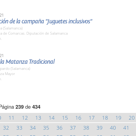
21
ión de la campaña "Juguetes inclusivos"
a (Salamanca)
ala de Comarcas. Diputación de Salamanca
h.
21
 la Matanza Tradicional
pardo (Salamanca)
aza Mayor
h.
Página
239
de
434
0
11
12
13
14
15
16
17
18
19
20
32
33
34
35
36
37
38
39
40
41