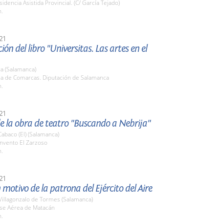
sidencia Asistida Provincial. (C/ García Tejado)
h.
21
ión del libro "Universitas. Las artes en el
a (Salamanca)
ala de Comarcas. Diputación de Salamanca
h.
21
e la obra de teatro "Buscando a Nebrija"
abaco (El) (Salamanca)
onvento El Zarzoso
h.
21
 motivo de la patrona del Ejército del Aire
Villagonzalo de Tormes (Salamanca)
ase Aérea de Matacán
h.