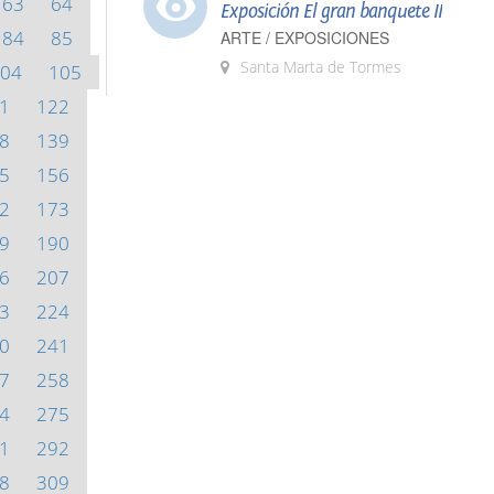
63
64
Exposición El gran banquete II
84
85
ARTE / EXPOSICIONES
Santa Marta de Tormes
04
105
1
122
8
139
5
156
2
173
9
190
6
207
3
224
0
241
7
258
4
275
1
292
8
309