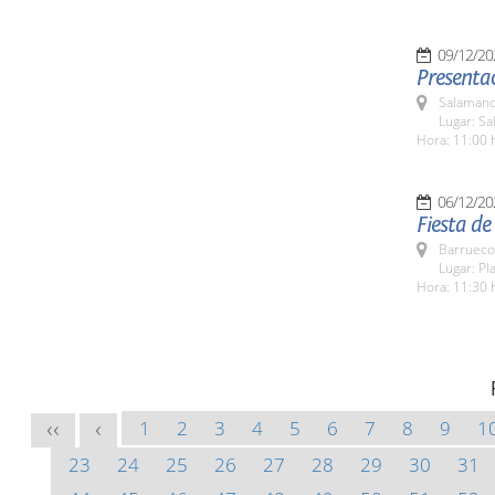
09/12/20
Presentac
Salamanc
Lugar: S
Hora: 11:00 
06/12/20
Fiesta de
Barrueco
Lugar: Pl
Hora: 11:30 
1
2
3
4
5
6
7
8
9
1
<<
<
23
24
25
26
27
28
29
30
31