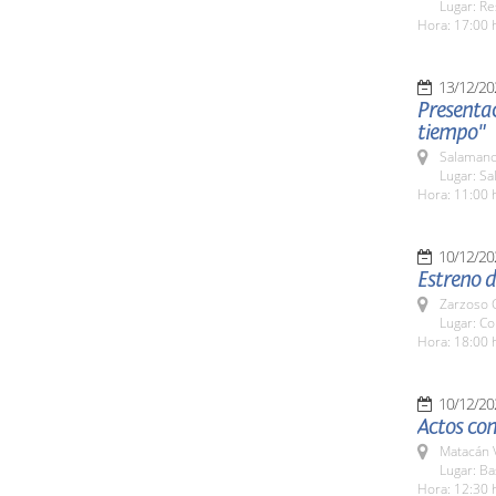
Lugar: Re
Hora: 17:00 
13/12/20
Presentac
tiempo"
Salamanc
Lugar: S
Hora: 11:00 
10/12/20
Estreno d
Zarzoso C
Lugar: C
Hora: 18:00 
10/12/20
Actos con
Matacán 
Lugar: B
Hora: 12:30 