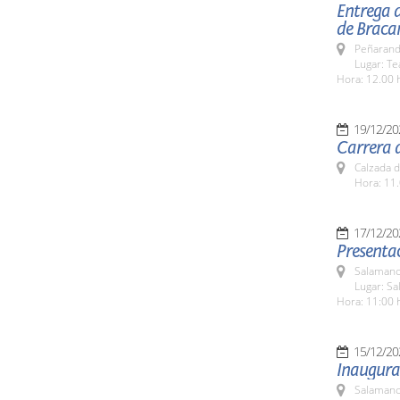
Entrega d
de Brac
Peñarand
Lugar: Te
Hora: 12.00 
19/12/20
Carrera d
Calzada d
Hora: 11.
17/12/20
Presenta
Salamanc
Lugar: S
Hora: 11:00 
15/12/20
Inaugurac
Salamanc