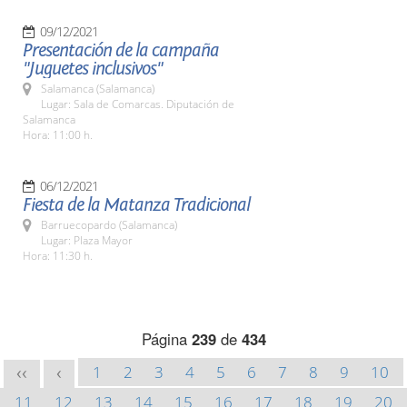
09/12/2021
Presentación de la campaña
"Juguetes inclusivos"
Salamanca (Salamanca)
Lugar: Sala de Comarcas. Diputación de
Salamanca
Hora: 11:00 h.
06/12/2021
Fiesta de la Matanza Tradicional
Barruecopardo (Salamanca)
Lugar: Plaza Mayor
Hora: 11:30 h.
Página
239
de
434
1
2
3
4
5
6
7
8
9
10
<<
<
11
12
13
14
15
16
17
18
19
20