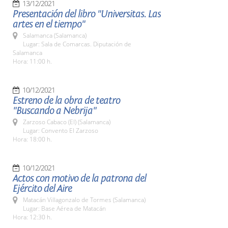
13/12/2021
Presentación del libro "Universitas. Las
artes en el tiempo"
Salamanca (Salamanca)
Lugar: Sala de Comarcas. Diputación de
Salamanca
Hora: 11:00 h.
10/12/2021
Estreno de la obra de teatro
"Buscando a Nebrija"
Zarzoso Cabaco (El) (Salamanca)
Lugar: Convento El Zarzoso
Hora: 18:00 h.
10/12/2021
Actos con motivo de la patrona del
Ejército del Aire
Matacán Villagonzalo de Tormes (Salamanca)
Lugar: Base Aérea de Matacán
Hora: 12:30 h.