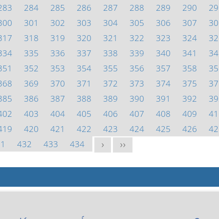
283
284
285
286
287
288
289
290
29
300
301
302
303
304
305
306
307
30
317
318
319
320
321
322
323
324
32
334
335
336
337
338
339
340
341
34
351
352
353
354
355
356
357
358
35
368
369
370
371
372
373
374
375
37
385
386
387
388
389
390
391
392
39
402
403
404
405
406
407
408
409
41
419
420
421
422
423
424
425
426
42
31
432
433
434
>
>>