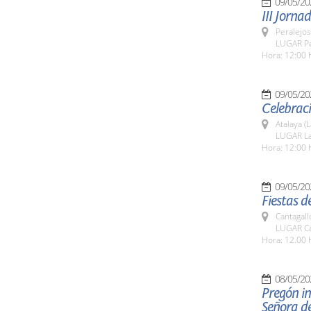
09/05/20
III Jorn
Peralejos
LUGAR Pe
Hora: 12:00 
09/05/20
Celebraci
Atalaya (
LUGAR La
Hora: 12:00 
09/05/20
Fiestas d
Cantagall
LUGAR Ca
Hora: 12.00 
08/05/20
Pregón in
Señora de