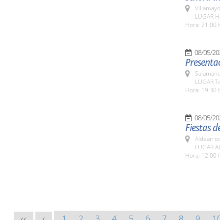
Villamayo
LUGAR Háb
Hora: 21:00 
08/05/20
Presentac
Salamanc
LUGAR To
Hora: 19:30 
08/05/20
Fiestas d
Aldearro
LUGAR Al
Hora: 12:00 
1
2
3
4
5
6
7
8
9
1
<<
<