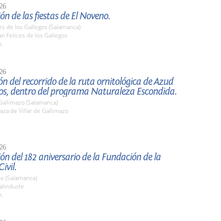
26
ón de las fiestas de El Noveno.
es de los Gallegos (Salamanca)
n Felices de los Gallegos
h.
26
ón del recorrido de la ruta ornitológica de Azud
bos, dentro del programa Naturaleza Escondida.
 Gallimazo (Salamanca)
za de Villar de Gallimazo
26
ón del 182 aniversario de la Fundación de la
ivil.
te (Salamanca)
linduste
h.