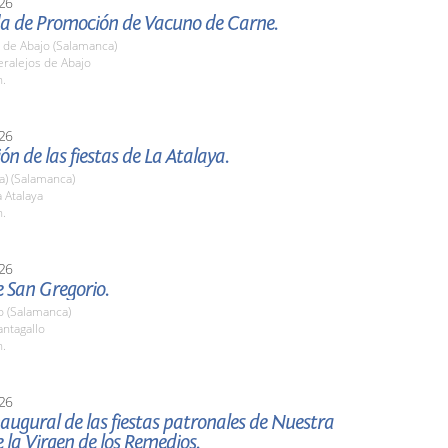
26
ada de Promoción de Vacuno de Carne.
 de Abajo (Salamanca)
ralejos de Abajo
h.
26
ón de las fiestas de La Atalaya.
La) (Salamanca)
 Atalaya
h.
26
e San Gregorio.
o (Salamanca)
ntagallo
h.
26
augural de las fiestas patronales de Nuestra
 la Virgen de los Remedios.