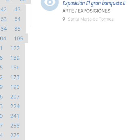
Exposición El gran banquete II
42
43
ARTE / EXPOSICIONES
63
64
Santa Marta de Tormes
84
85
04
105
1
122
8
139
5
156
2
173
9
190
6
207
3
224
0
241
7
258
4
275