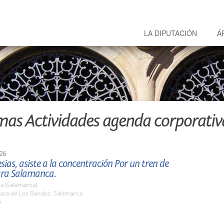
LA DIPUTACIÓN
Á
mas Actividades agenda corporativ
26
lesias, asiste a la concentración Por un tren de
ara Salamanca.
a (Salamanca)
aza de Los Bandos. Salamanca
h