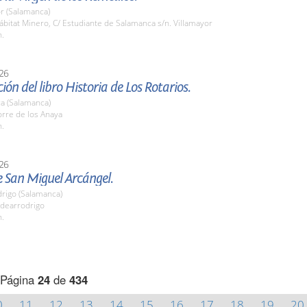
r (Salamanca)
itat Minero, C/ Estudiante de Salamanca s/n. Villamayor
h.
26
ión del libro Historia de Los Rotarios.
a (Salamanca)
rre de los Anaya
h.
26
e San Miguel Arcángel.
drigo (Salamanca)
dearrodrigo
h.
Página
24
de
434
0
11
12
13
14
15
16
17
18
19
20