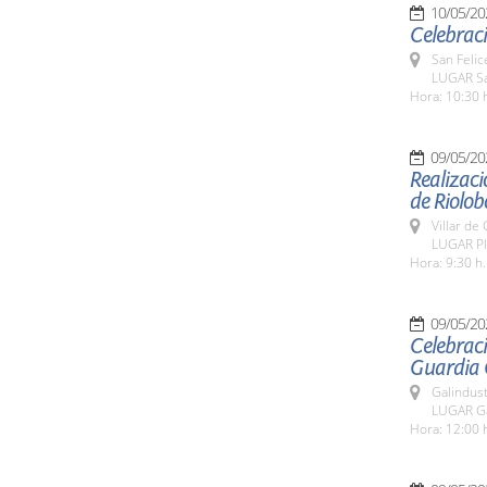
10/05/20
Celebraci
San Felic
LUGAR Sa
Hora: 10:30 
09/05/20
Realizaci
de Riolo
Villar de
LUGAR Pla
Hora: 9:30 h.
09/05/20
Celebraci
Guardia C
Galindus
LUGAR Ga
Hora: 12:00 