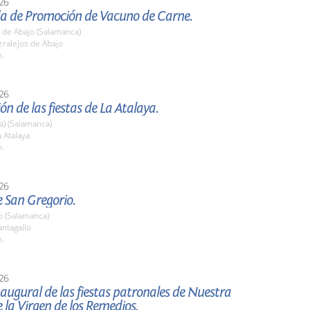
26
ada de Promoción de Vacuno de Carne.
 de Abajo (Salamanca)
ralejos de Abajo
h.
26
ón de las fiestas de La Atalaya.
La) (Salamanca)
 Atalaya
h.
26
e San Gregorio.
o (Salamanca)
ntagallo
h.
26
augural de las fiestas patronales de Nuestra
 la Virgen de los Remedios.