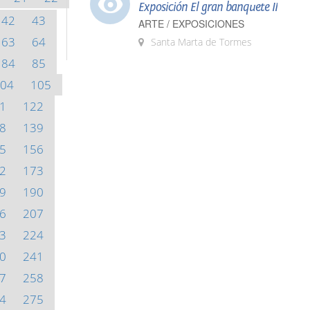
Exposición El gran banquete II
42
43
ARTE / EXPOSICIONES
63
64
Santa Marta de Tormes
84
85
04
105
1
122
8
139
5
156
2
173
9
190
6
207
3
224
0
241
7
258
4
275