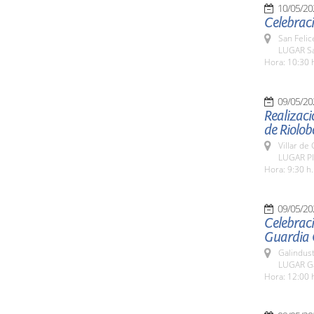
10/05/20
Celebraci
San Felic
LUGAR Sa
Hora: 10:30 
09/05/20
Realizaci
de Riolo
Villar de
LUGAR Pla
Hora: 9:30 h.
09/05/20
Celebraci
Guardia C
Galindus
LUGAR Ga
Hora: 12:00 