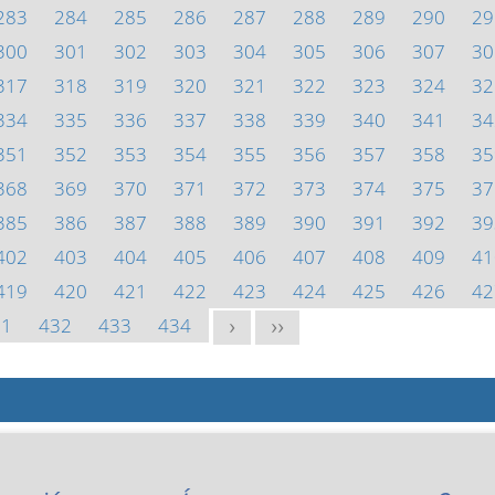
283
284
285
286
287
288
289
290
29
300
301
302
303
304
305
306
307
30
317
318
319
320
321
322
323
324
32
334
335
336
337
338
339
340
341
34
351
352
353
354
355
356
357
358
35
368
369
370
371
372
373
374
375
37
385
386
387
388
389
390
391
392
39
402
403
404
405
406
407
408
409
41
419
420
421
422
423
424
425
426
42
31
432
433
434
>
>>