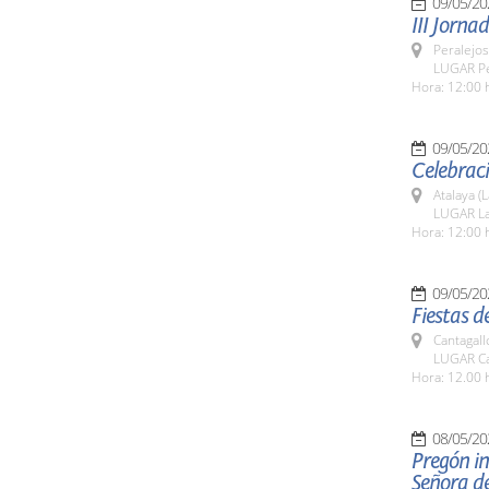
09/05/20
III Jorn
Peralejos
LUGAR Pe
Hora: 12:00 
09/05/20
Celebraci
Atalaya (
LUGAR La
Hora: 12:00 
09/05/20
Fiestas d
Cantagall
LUGAR Ca
Hora: 12.00 
08/05/20
Pregón in
Señora de