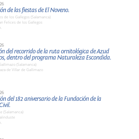
26
ón de las fiestas de El Noveno.
es de los Gallegos (Salamanca)
n Felices de los Gallegos
h.
26
ón del recorrido de la ruta ornitológica de Azud
bos, dentro del programa Naturaleza Escondida.
 Gallimazo (Salamanca)
za de Villar de Gallimazo
26
ón del 182 aniversario de la Fundación de la
ivil.
te (Salamanca)
linduste
h.