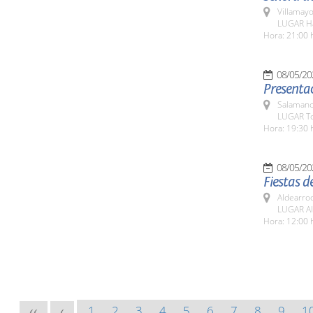
Villamayo
LUGAR Háb
Hora: 21:00 
08/05/20
Presentac
Salamanc
LUGAR To
Hora: 19:30 
08/05/20
Fiestas d
Aldearro
LUGAR Al
Hora: 12:00 
1
2
3
4
5
6
7
8
9
1
<<
<