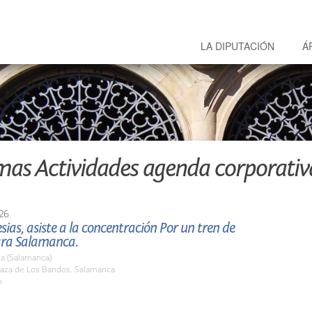
LA DIPUTACIÓN
Á
mas Actividades agenda corporativ
26
lesias, asiste a la concentración Por un tren de
ara Salamanca.
a (Salamanca)
aza de Los Bandos. Salamanca
h