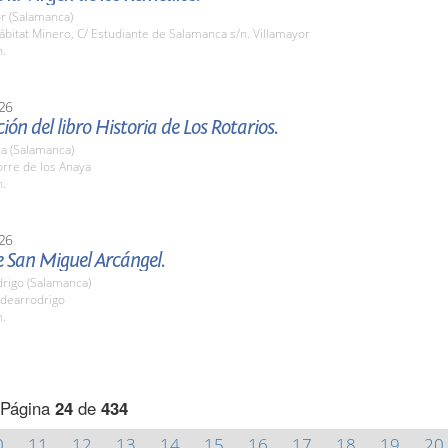
r (Salamanca)
itat Minero, C/ Estudiante de Salamanca s/n. Villamayor
h.
26
ión del libro Historia de Los Rotarios.
a (Salamanca)
rre de los Anaya
h.
26
e San Miguel Arcángel.
drigo (Salamanca)
dearrodrigo
h.
Página
24
de
434
0
11
12
13
14
15
16
17
18
19
20