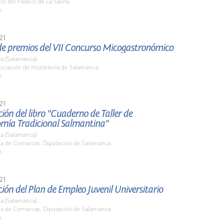
tio del Palacio de La Salina
h.
21
de premios del VII Concurso Micogastronómico
a (Salamanca)
ociación de Hostelería de Salamanca
h.
21
ión del libro "Cuaderno de Taller de
mía Tradicional Salmantina"
a (Salamanca)
ala de Comarcas. Diputación de Salamanca
h.
21
ión del Plan de Empleo Juvenil Universitario
a (Salamanca)
ala de Comarcas. Diputación de Salamanca
h.