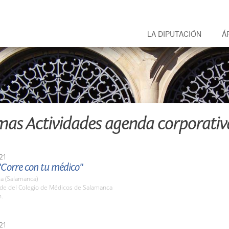
LA DIPUTACIÓN
Á
mas Actividades agenda corporativ
21
"Corre con tu médico"
a (Salamanca)
ede del Colegio de Médicos de Salamanca
h.
21