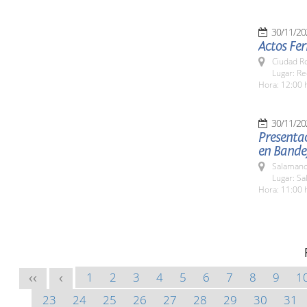
30/11/20
Actos Fer
Ciudad R
Lugar: Re
Hora: 12:00 
30/11/20
Presenta
en Bande
Salamanc
Lugar: S
Hora: 11:00 
1
2
3
4
5
6
7
8
9
1
<<
<
23
24
25
26
27
28
29
30
31