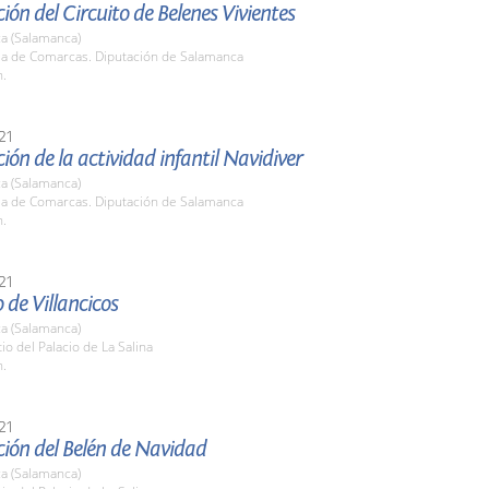
ión del Circuito de Belenes Vivientes
a (Salamanca)
ala de Comarcas. Diputación de Salamanca
h.
21
ión de la actividad infantil Navidiver
a (Salamanca)
ala de Comarcas. Diputación de Salamanca
h.
21
 de Villancicos
a (Salamanca)
tio del Palacio de La Salina
h.
21
ión del Belén de Navidad
a (Salamanca)