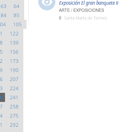
Exposición El gran banquete II
63
64
ARTE / EXPOSICIONES
84
85
Santa Marta de Tormes
04
105
1
122
8
139
5
156
2
173
9
190
6
207
3
224
0
241
7
258
4
275
1
292