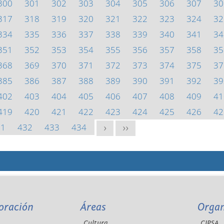
300
301
302
303
304
305
306
307
30
317
318
319
320
321
322
323
324
32
334
335
336
337
338
339
340
341
34
351
352
353
354
355
356
357
358
35
368
369
370
371
372
373
374
375
37
385
386
387
388
389
390
391
392
39
402
403
404
405
406
407
408
409
41
419
420
421
422
423
424
425
426
42
31
432
433
434
>
>>
oración
Áreas
Orga
Cultura
CIPSA