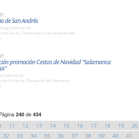
21
ia de San Andrés
odrigo (Salamanca)
cinto Ferial y Teatro Nuevo Fernando Arrabal
h.
21
ción promoción Cestas de Navidad "Salamanca
ja"
a (Salamanca)
ala de Comarcas. Diputación de Salamanca
h.
Página
240
de
434
0
11
12
13
14
15
16
17
18
19
20
32
33
34
35
36
37
38
39
40
41