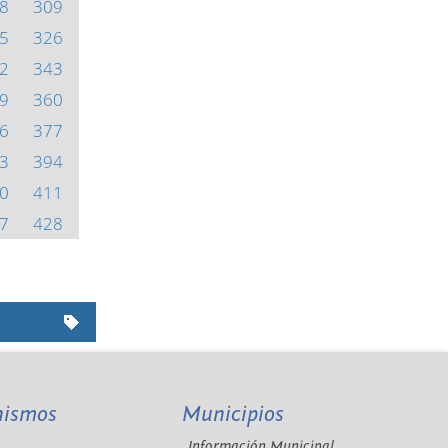
8
309
5
326
2
343
9
360
6
377
3
394
0
411
7
428
nismos
Municipios
Información Municipal