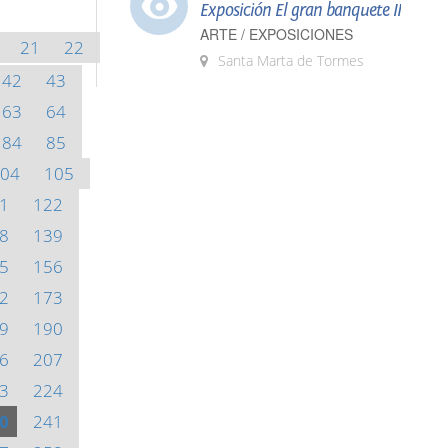
Exposición El gran banquete II
ARTE / EXPOSICIONES
21
22
Santa Marta de Tormes
42
43
63
64
84
85
04
105
1
122
8
139
5
156
2
173
9
190
6
207
3
224
0
241