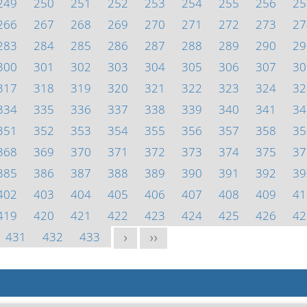
249
250
251
252
253
254
255
256
25
266
267
268
269
270
271
272
273
27
283
284
285
286
287
288
289
290
29
300
301
302
303
304
305
306
307
30
317
318
319
320
321
322
323
324
32
334
335
336
337
338
339
340
341
34
351
352
353
354
355
356
357
358
35
368
369
370
371
372
373
374
375
37
385
386
387
388
389
390
391
392
39
402
403
404
405
406
407
408
409
41
419
420
421
422
423
424
425
426
42
431
432
433
>
>>