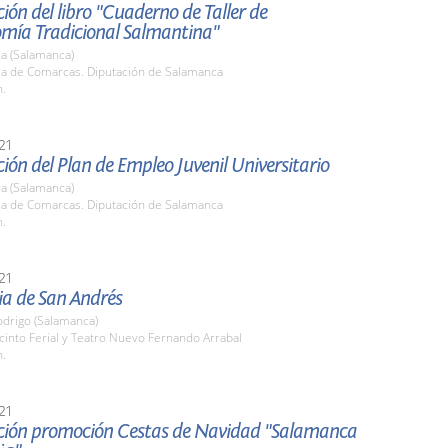
ión del libro "Cuaderno de Taller de
mía Tradicional Salmantina"
a (Salamanca)
ala de Comarcas. Diputación de Salamanca
h.
21
ión del Plan de Empleo Juvenil Universitario
a (Salamanca)
ala de Comarcas. Diputación de Salamanca
h.
21
ia de San Andrés
odrigo (Salamanca)
cinto Ferial y Teatro Nuevo Fernando Arrabal
h.
21
ción promoción Cestas de Navidad "Salamanca