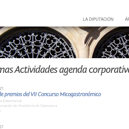
LA DIPUTACIÓN
Á
mas Actividades agenda corporativ
21
de premios del VII Concurso Micogastronómico
a (Salamanca)
ociación de Hostelería de Salamanca
h.
21