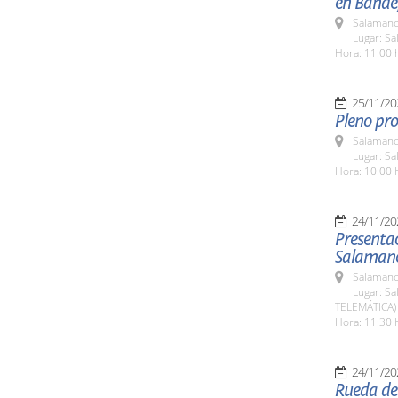
en Bande
Salamanc
Lugar: S
Hora: 11:00 
25/11/20
Pleno pro
Salamanc
Lugar: Sa
Hora: 10:00 
24/11/20
Presentac
Salaman
Salamanc
Lugar: Sa
TELEMÁTICA)
Hora: 11:30 
24/11/20
Rueda de