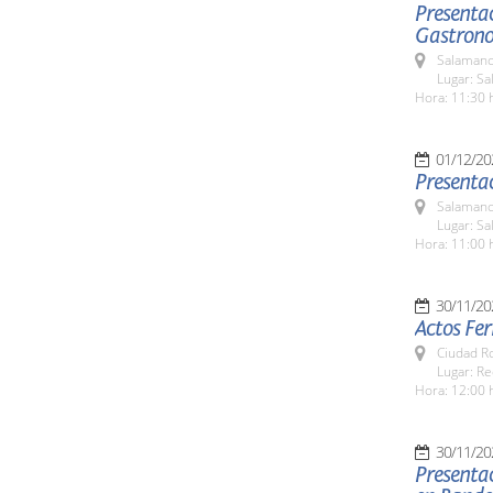
Presentac
Gastrono
Salamanc
Lugar: S
Hora: 11:30 
01/12/20
Presentac
Salamanc
Lugar: S
Hora: 11:00 
30/11/20
Actos Fer
Ciudad R
Lugar: Re
Hora: 12:00 
30/11/20
Presenta