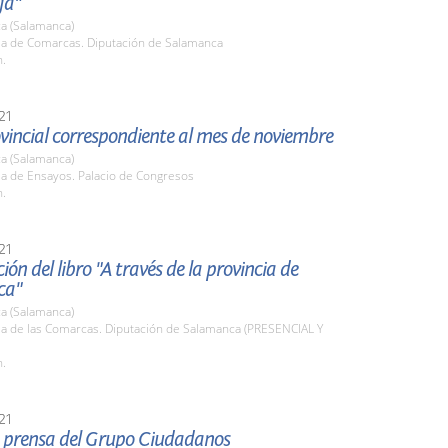
ja"
a (Salamanca)
ala de Comarcas. Diputación de Salamanca
h.
21
vincial correspondiente al mes de noviembre
a (Salamanca)
la de Ensayos. Palacio de Congresos
h.
21
ión del libro "A través de la provincia de
ca"
a (Salamanca)
la de las Comarcas. Diputación de Salamanca (PRESENCIAL Y
h.
21
 prensa del Grupo Ciudadanos