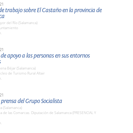
21
e trabajo sobre El Castaño en la provincia de
ca
or del Río (Salamanca)
yuntamiento
h.
21
de apoyo a las personas en sus entornos
s
ena Béjar (Salamanca)
cleo de Turismo Rural Altair
h.
21
prensa del Grupo Socialista
a (Salamanca)
la de las Comarcas. Diputación de Salamanca (PRESENCIAL Y
h.