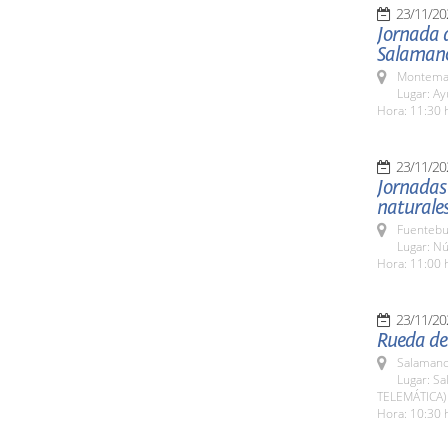
23/11/20
Jornada d
Salaman
Montemay
Lugar: A
Hora: 11:30 
23/11/20
Jornadas 
naturale
Fuentebu
Lugar: Nú
Hora: 11:00 
23/11/20
Rueda de 
Salamanc
Lugar: Sa
TELEMÁTICA)
Hora: 10:30 