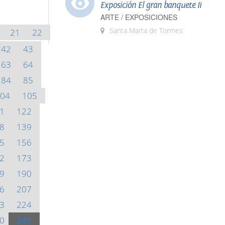
Exposición El gran banquete II
ARTE / EXPOSICIONES
Santa Marta de Tormes
21
22
42
43
63
64
84
85
04
105
1
122
8
139
5
156
2
173
9
190
6
207
3
224
0
241