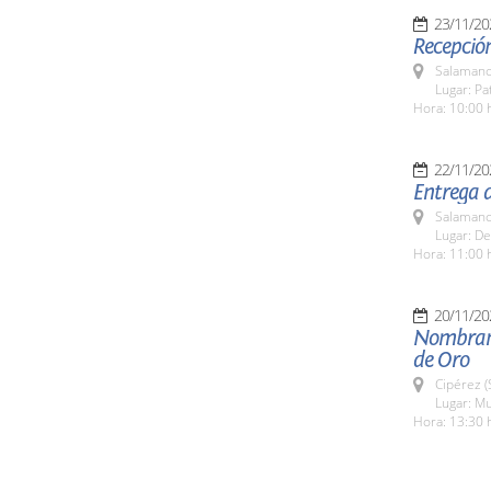
23/11/20
Recepción
Salamanc
Lugar: Pa
Hora: 10:00 
22/11/20
Entrega d
Salamanc
Lugar: De
Hora: 11:00 
20/11/20
Nombrami
de Oro
Cipérez 
Lugar: Mu
Hora: 13:30 