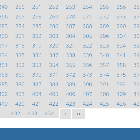
249
250
251
252
253
254
255
256
25
266
267
268
269
270
271
272
273
27
283
284
285
286
287
288
289
290
29
300
301
302
303
304
305
306
307
30
317
318
319
320
321
322
323
324
32
334
335
336
337
338
339
340
341
34
351
352
353
354
355
356
357
358
35
368
369
370
371
372
373
374
375
37
385
386
387
388
389
390
391
392
39
402
403
404
405
406
407
408
409
41
419
420
421
422
423
424
425
426
42
31
432
433
434
>
>>