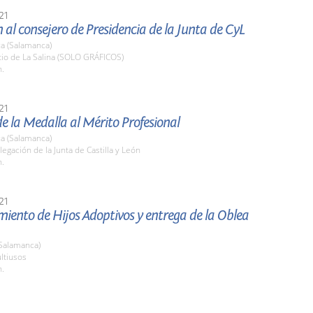
21
 al consejero de Presidencia de la Junta de CyL
a (Salamanca)
tio de La Salina (SOLO GRÁFICOS)
h.
21
e la Medalla al Mérito Profesional
a (Salamanca)
legación de la Junta de Castilla y León
h.
21
ento de Hijos Adoptivos y entrega de la Oblea
(Salamanca)
ltiusos
h.