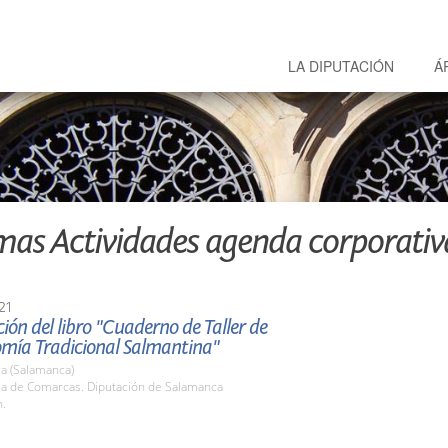
LA DIPUTACIÓN
Á
mas Actividades agenda corporativ
21
ión del libro "Cuaderno de Taller de
mía Tradicional Salmantina"
a (Salamanca)
ala de Comarcas. Diputación de Salamanca
h.