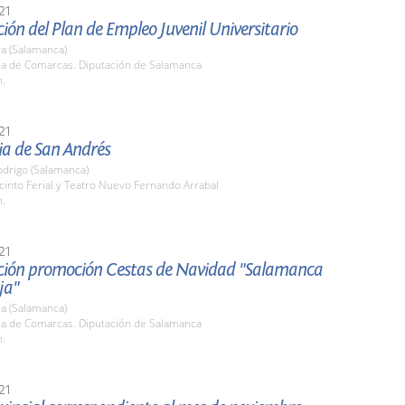
21
ión del Plan de Empleo Juvenil Universitario
a (Salamanca)
ala de Comarcas. Diputación de Salamanca
h.
21
ia de San Andrés
odrigo (Salamanca)
cinto Ferial y Teatro Nuevo Fernando Arrabal
h.
21
ción promoción Cestas de Navidad "Salamanca
ja"
a (Salamanca)
ala de Comarcas. Diputación de Salamanca
h.
21