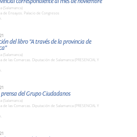
vincial correspondiente al mes de noviembre
a (Salamanca)
la de Ensayos. Palacio de Congresos
h.
21
ión del libro "A través de la provincia de
ca"
a (Salamanca)
la de las Comarcas. Diputación de Salamanca (PRESENCIAL Y
h.
21
 prensa del Grupo Ciudadanos
a (Salamanca)
la de las Comarcas. Diputación de Salamanca (PRESENCIAL Y
h.
21