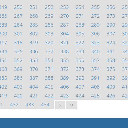
249
250
251
252
253
254
255
256
25
266
267
268
269
270
271
272
273
27
283
284
285
286
287
288
289
290
29
300
301
302
303
304
305
306
307
30
317
318
319
320
321
322
323
324
32
334
335
336
337
338
339
340
341
34
351
352
353
354
355
356
357
358
35
368
369
370
371
372
373
374
375
37
385
386
387
388
389
390
391
392
39
402
403
404
405
406
407
408
409
41
419
420
421
422
423
424
425
426
42
31
432
433
434
>
>>