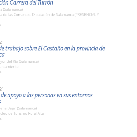
ión Carrera del Turrón
a (Salamanca)
la de las Comarcas. Diputación de Salamanca (PRESENCIAL Y
h.
21
e trabajo sobre El Castaño en la provincia de
ca
or del Río (Salamanca)
yuntamiento
h.
21
de apoyo a las personas en sus entornos
s
ena Béjar (Salamanca)
cleo de Turismo Rural Altair
h.