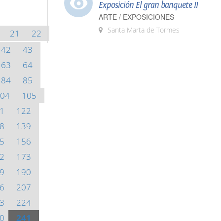
Exposición El gran banquete II
ARTE / EXPOSICIONES
Santa Marta de Tormes
21
22
42
43
63
64
84
85
04
105
1
122
8
139
5
156
2
173
9
190
6
207
3
224
0
241