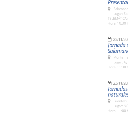
Presentac
Salamanc
Lugar: Sa
TELEMÁTICA)
Hora: 10:30 
23/11/20
Jornada d
Salaman
Montemay
Lugar: A
Hora: 11:30 
23/11/20
Jornadas 
naturale
Fuentebu
Lugar: Nú
Hora: 11:00 