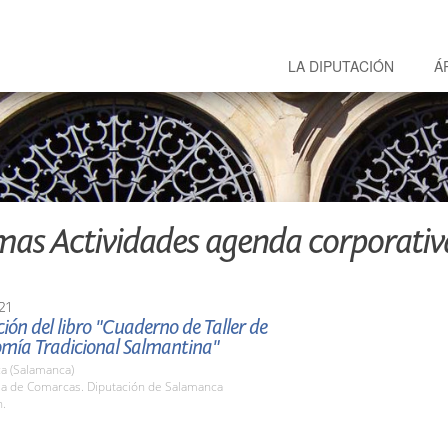
LA DIPUTACIÓN
Á
mas Actividades agenda corporativ
21
ión del libro "Cuaderno de Taller de
mía Tradicional Salmantina"
a (Salamanca)
ala de Comarcas. Diputación de Salamanca
h.