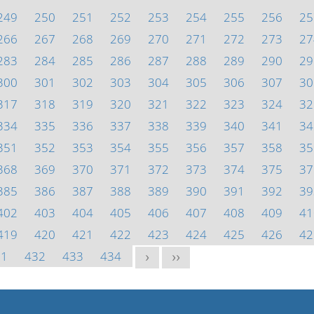
249
250
251
252
253
254
255
256
25
266
267
268
269
270
271
272
273
27
283
284
285
286
287
288
289
290
29
300
301
302
303
304
305
306
307
30
317
318
319
320
321
322
323
324
32
334
335
336
337
338
339
340
341
34
351
352
353
354
355
356
357
358
35
368
369
370
371
372
373
374
375
37
385
386
387
388
389
390
391
392
39
402
403
404
405
406
407
408
409
41
419
420
421
422
423
424
425
426
42
31
432
433
434
>
>>