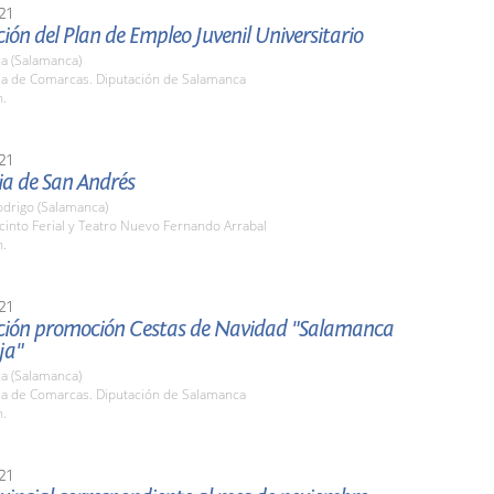
21
ión del Plan de Empleo Juvenil Universitario
a (Salamanca)
ala de Comarcas. Diputación de Salamanca
h.
21
ia de San Andrés
odrigo (Salamanca)
cinto Ferial y Teatro Nuevo Fernando Arrabal
h.
21
ción promoción Cestas de Navidad "Salamanca
ja"
a (Salamanca)
ala de Comarcas. Diputación de Salamanca
h.
21