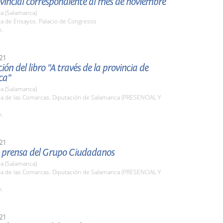
vincial correspondiente al mes de noviembre
a (Salamanca)
la de Ensayos. Palacio de Congresos
h.
21
ión del libro "A través de la provincia de
ca"
a (Salamanca)
la de las Comarcas. Diputación de Salamanca (PRESENCIAL Y
h.
21
 prensa del Grupo Ciudadanos
a (Salamanca)
la de las Comarcas. Diputación de Salamanca (PRESENCIAL Y
h.
21