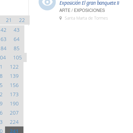
Exposición El gran banquete II
ARTE / EXPOSICIONES
Santa Marta de Tormes
21
22
42
43
63
64
84
85
04
105
1
122
8
139
5
156
2
173
9
190
6
207
3
224
0
241