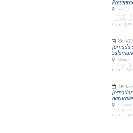
Presentac
Salamanc
Lugar: Sa
TELEMÁTICA)
Hora: 10:30 
23/11/20
Jornada d
Salaman
Montemay
Lugar: A
Hora: 11:30 
23/11/20
Jornadas 
naturale
Fuentebu
Lugar: Nú
Hora: 11:00 