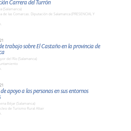
ión Carrera del Turrón
a (Salamanca)
la de las Comarcas. Diputación de Salamanca (PRESENCIAL Y
h.
21
e trabajo sobre El Castaño en la provincia de
ca
or del Río (Salamanca)
yuntamiento
h.
21
de apoyo a las personas en sus entornos
s
ena Béjar (Salamanca)
cleo de Turismo Rural Altair
h.