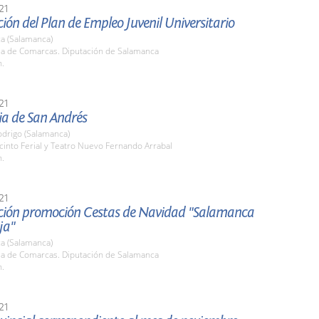
21
ión del Plan de Empleo Juvenil Universitario
a (Salamanca)
ala de Comarcas. Diputación de Salamanca
h.
21
ia de San Andrés
odrigo (Salamanca)
cinto Ferial y Teatro Nuevo Fernando Arrabal
h.
21
ción promoción Cestas de Navidad "Salamanca
ja"
a (Salamanca)
ala de Comarcas. Diputación de Salamanca
h.
21