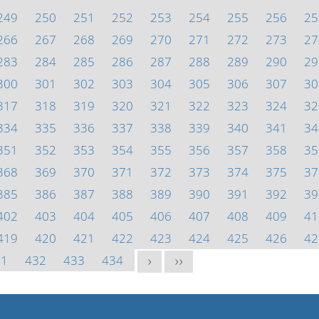
249
250
251
252
253
254
255
256
25
266
267
268
269
270
271
272
273
27
283
284
285
286
287
288
289
290
29
300
301
302
303
304
305
306
307
30
317
318
319
320
321
322
323
324
32
334
335
336
337
338
339
340
341
34
351
352
353
354
355
356
357
358
35
368
369
370
371
372
373
374
375
37
385
386
387
388
389
390
391
392
39
402
403
404
405
406
407
408
409
41
419
420
421
422
423
424
425
426
42
31
432
433
434
>
>>