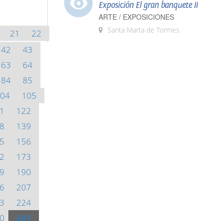
Exposición El gran banquete II
ARTE / EXPOSICIONES
Santa Marta de Tormes
21
22
42
43
63
64
84
85
04
105
1
122
8
139
5
156
2
173
9
190
6
207
3
224
0
241