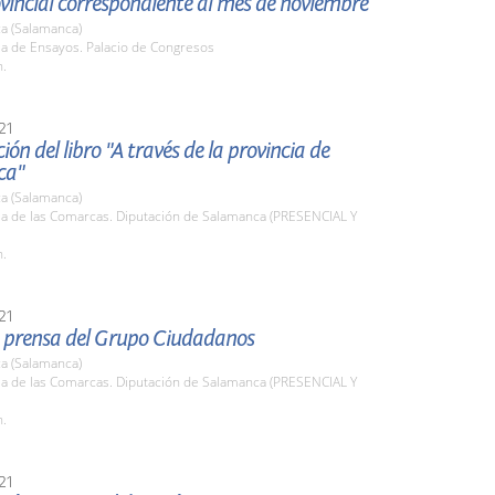
vincial correspondiente al mes de noviembre
a (Salamanca)
la de Ensayos. Palacio de Congresos
h.
21
ión del libro "A través de la provincia de
ca"
a (Salamanca)
la de las Comarcas. Diputación de Salamanca (PRESENCIAL Y
h.
21
 prensa del Grupo Ciudadanos
a (Salamanca)
la de las Comarcas. Diputación de Salamanca (PRESENCIAL Y
h.
21