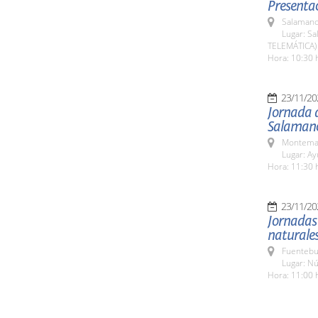
Presentac
Salamanc
Lugar: Sa
TELEMÁTICA)
Hora: 10:30 
23/11/20
Jornada d
Salaman
Montemay
Lugar: A
Hora: 11:30 
23/11/20
Jornadas 
naturale
Fuentebu
Lugar: Nú
Hora: 11:00 