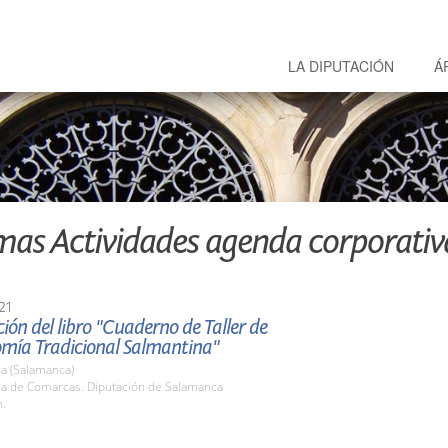
LA DIPUTACIÓN
Á
mas Actividades agenda corporativ
21
ión del libro "Cuaderno de Taller de
mía Tradicional Salmantina"
a (Salamanca)
ala de Comarcas. Diputación de Salamanca
h.