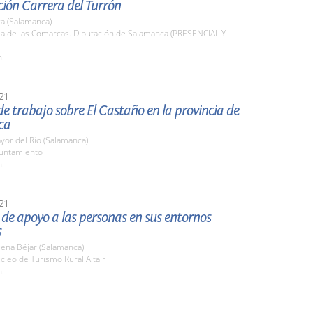
ión Carrera del Turrón
a (Salamanca)
la de las Comarcas. Diputación de Salamanca (PRESENCIAL Y
h.
21
e trabajo sobre El Castaño en la provincia de
ca
or del Río (Salamanca)
yuntamiento
h.
21
de apoyo a las personas en sus entornos
s
ena Béjar (Salamanca)
cleo de Turismo Rural Altair
h.