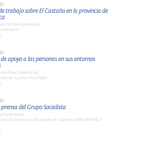
21
e trabajo sobre El Castaño en la provincia de
ca
or del Río (Salamanca)
yuntamiento
h.
21
de apoyo a las personas en sus entornos
s
ena Béjar (Salamanca)
cleo de Turismo Rural Altair
h.
21
prensa del Grupo Socialista
a (Salamanca)
la de las Comarcas. Diputación de Salamanca (PRESENCIAL Y
h.