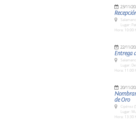
23/11/20
Recepción
Salamanc
Lugar: Pa
Hora: 10:00 
22/11/20
Entrega d
Salamanc
Lugar: De
Hora: 11:00 
20/11/20
Nombrami
de Oro
Cipérez 
Lugar: Mu
Hora: 13:30 