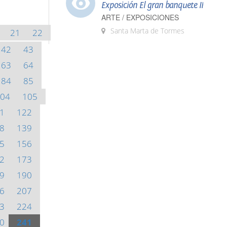
Exposición El gran banquete II
ARTE / EXPOSICIONES
Santa Marta de Tormes
21
22
42
43
63
64
84
85
04
105
1
122
8
139
5
156
2
173
9
190
6
207
3
224
0
241