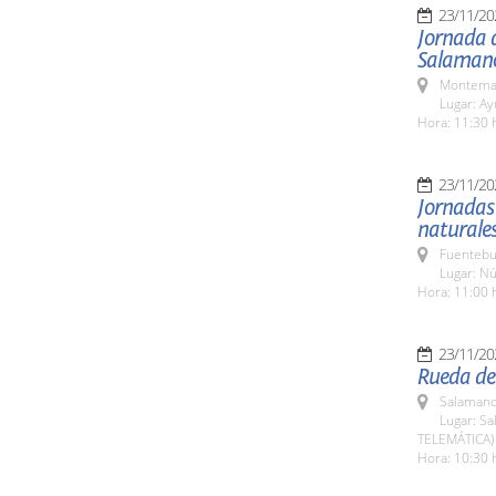
23/11/20
Jornada d
Salaman
Montemay
Lugar: A
Hora: 11:30 
23/11/20
Jornadas 
naturale
Fuentebu
Lugar: Nú
Hora: 11:00 
23/11/20
Rueda de 
Salamanc
Lugar: Sa
TELEMÁTICA)
Hora: 10:30 