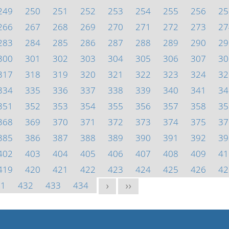
249
250
251
252
253
254
255
256
25
266
267
268
269
270
271
272
273
27
283
284
285
286
287
288
289
290
29
300
301
302
303
304
305
306
307
30
317
318
319
320
321
322
323
324
32
334
335
336
337
338
339
340
341
34
351
352
353
354
355
356
357
358
35
368
369
370
371
372
373
374
375
37
385
386
387
388
389
390
391
392
39
402
403
404
405
406
407
408
409
41
419
420
421
422
423
424
425
426
42
31
432
433
434
>
>>