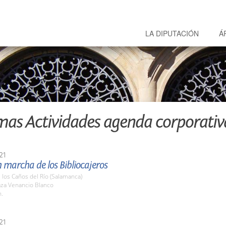
LA DIPUTACIÓN
Á
mas Actividades agenda corporativ
21
 marcha de los Bibliocajeros
e los Caños del Río (Salamanca)
aza Venancio Blanco
h.
21