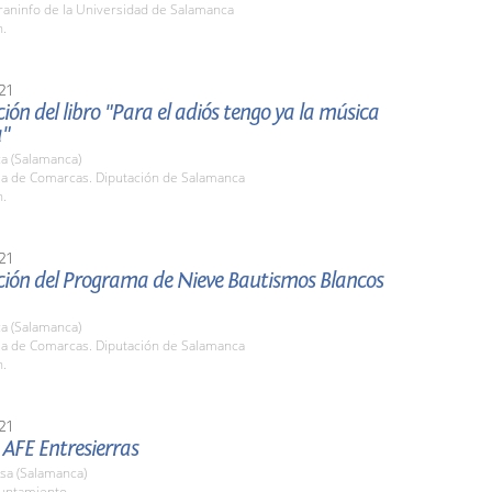
raninfo de la Universidad de Salamanca
h.
21
ión del libro "Para el adiós tengo ya la música
a"
a (Salamanca)
ala de Comarcas. Diputación de Salamanca
h.
21
ción del Programa de Nieve Bautismos Blancos
a (Salamanca)
ala de Comarcas. Diputación de Salamanca
h.
21
AFE Entresierras
sa (Salamanca)
yuntamiento