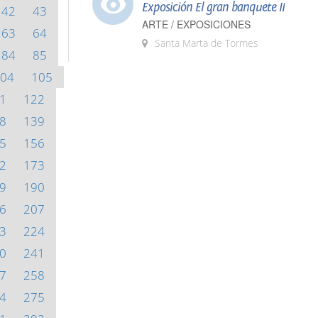
Exposición El gran banquete II
42
43
ARTE / EXPOSICIONES
63
64
Santa Marta de Tormes
84
85
04
105
1
122
8
139
5
156
2
173
9
190
6
207
3
224
0
241
7
258
4
275