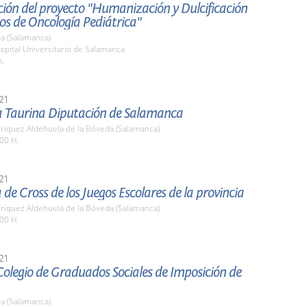
ión del proyecto "Humanización y Dulcificación
os de Oncología Pediátrica"
a (Salamanca)
spital Universitario de Salamanca
h.
21
a Taurina Diputación de Salamanca
nriquez Aldehuela de la Bóveda (Salamanca)
00 H.
21
 de Cross de los Juegos Escolares de la provincia
nriquez Aldehuela de la Bóveda (Salamanca)
00 H.
21
Colegio de Graduados Sociales de Imposición de
a (Salamanca)