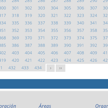
283
284
285
286
287
288
289
290
29
300
301
302
303
304
305
306
307
30
317
318
319
320
321
322
323
324
32
334
335
336
337
338
339
340
341
34
351
352
353
354
355
356
357
358
35
368
369
370
371
372
373
374
375
37
385
386
387
388
389
390
391
392
39
402
403
404
405
406
407
408
409
41
419
420
421
422
423
424
425
426
42
31
432
433
434
>
>>
oración
Áreas
Orga