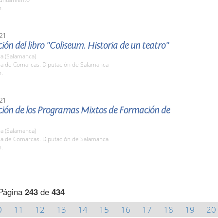
h.
21
ión del libro "Coliseum. Historia de un teatro"
a (Salamanca)
ala de Comarcas. Diputación de Salamanca
h.
21
ción de los Programas Mixtos de Formación de
a (Salamanca)
ala de Comarcas. Diputación de Salamanca
h.
Página
243
de
434
0
11
12
13
14
15
16
17
18
19
20