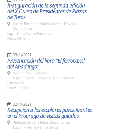
Inauguración de la segunda edición
del X Curso de Presidentes de Plazas
de Toros
Castro Enriquez Aldehuela de la Bóveda
(Salamanca)
Lugar:Finca Castro Enríquez
Hora: 09:45 h.
03/11/2021
Presentación del libro "El ferrocarril
del Abadengo"
Salamanca (Salamanca)
Lugar: Sala de Comarcas. Diputación de
Salamanca
Hora: 11:30 h.
02/11/2021
Recepción a los escolares participantes
en el Prograga de visitas guiadas
Aldeadávila de la Ribera (Salamanca)
Lugar: Playa Fluvial "La Barca"