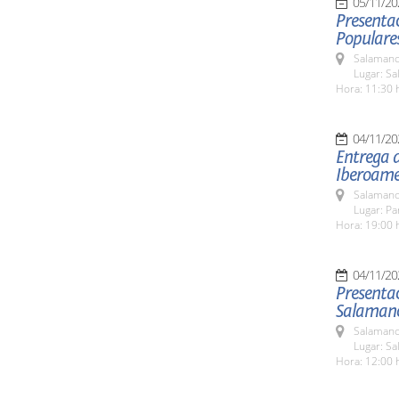
05/11/20
Presentac
Populare
Salamanc
Lugar: S
Hora: 11:30 
04/11/20
Entrega d
Iberoame
Salamanc
Lugar: Pa
Hora: 19:00 
04/11/20
Presentac
Salamanc
Salamanc
Lugar: S
Hora: 12:00 