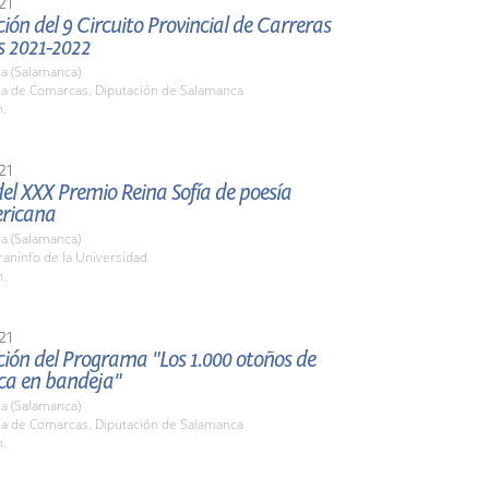
21
ión del 9 Circuito Provincial de Carreras
s 2021-2022
a (Salamanca)
ala de Comarcas. Diputación de Salamanca
h.
21
el XXX Premio Reina Sofía de poesía
ricana
a (Salamanca)
raninfo de la Universidad
h.
21
ión del Programa "Los 1.000 otoños de
a en bandeja"
a (Salamanca)
ala de Comarcas. Diputación de Salamanca
h.