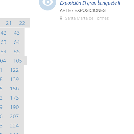
Exposición El gran banquete II
ARTE / EXPOSICIONES
Santa Marta de Tormes
21
22
42
43
63
64
84
85
04
105
1
122
8
139
5
156
2
173
9
190
6
207
3
224