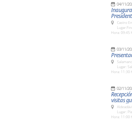
04/11/20
Inaugurac
President
Castro E
Lugar:Fin
Hora: 09:45 
03/11/20
Presentac
Salamanc
Lugar: S
Hora: 11:30 
02/11/20
Recepción
visitas g
Aldeadávi
Lugar: Pla
Hora: 11:00 