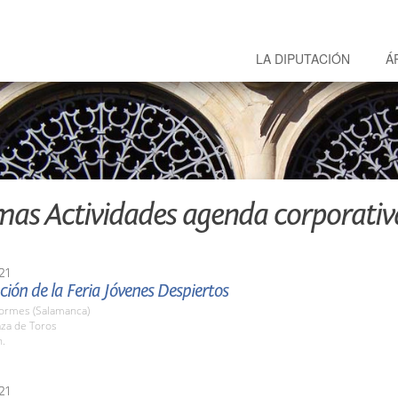
LA DIPUTACIÓN
Á
mas Actividades agenda corporativ
21
ión de la Feria Jóvenes Despiertos
Tormes (Salamanca)
aza de Toros
h.
21