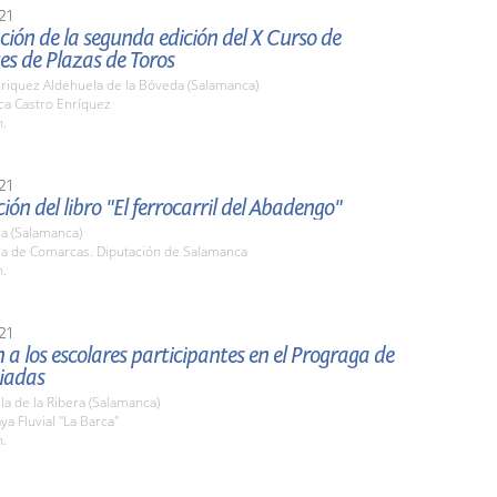
21
ión de la segunda edición del X Curso de
es de Plazas de Toros
nriquez Aldehuela de la Bóveda (Salamanca)
ca Castro Enríquez
h.
21
ión del libro "El ferrocarril del Abadengo"
a (Salamanca)
ala de Comarcas. Diputación de Salamanca
h.
21
 a los escolares participantes en el Prograga de
uiadas
la de la Ribera (Salamanca)
ya Fluvial "La Barca"
h.