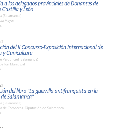
a a los delegados provinciales de Donantes de
 Castilla y León
a (Salamanca)
aza Mayor
h.
21
ión del II Concurso-Exposición Internacional de
a y Cunicultura
e Valdunciel (Salamanca)
bellón Municipal
h.
21
ión del libro "La guerrilla antifranquista en la
a de Salamanca"
a (Salamanca)
ala de Comarcas. Diputación de Salamanca
h.