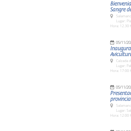
Bienvenid
Sangre de
Salamanc
Lugar: Pl
Hora: 12.30 
05/11/20
Inaugurac
Avicultur
Calzada d
Lugar: Pa
Hora: 17:00 
05/11/20
Presentac
provinci
Salamanc
Lugar: S
Hora: 12:00 