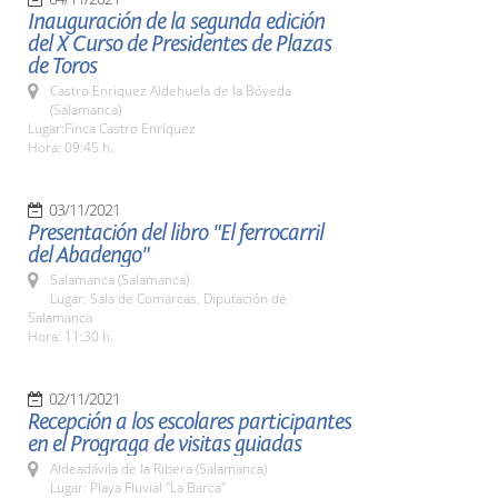
Inauguración de la segunda edición
del X Curso de Presidentes de Plazas
de Toros
Castro Enriquez Aldehuela de la Bóveda
(Salamanca)
Lugar:Finca Castro Enríquez
Hora: 09:45 h.
03/11/2021
Presentación del libro "El ferrocarril
del Abadengo"
Salamanca (Salamanca)
Lugar: Sala de Comarcas. Diputación de
Salamanca
Hora: 11:30 h.
02/11/2021
Recepción a los escolares participantes
en el Prograga de visitas guiadas
Aldeadávila de la Ribera (Salamanca)
Lugar: Playa Fluvial "La Barca"