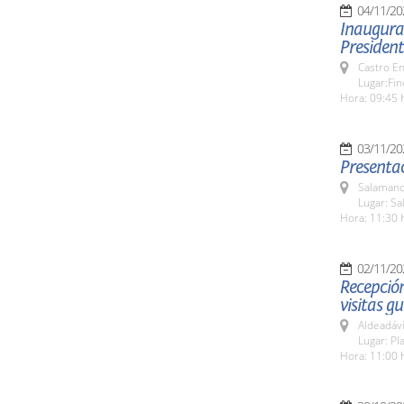
04/11/20
Inaugurac
President
Castro E
Lugar:Fin
Hora: 09:45 
03/11/20
Presentac
Salamanc
Lugar: S
Hora: 11:30 
02/11/20
Recepción
visitas g
Aldeadávi
Lugar: Pla
Hora: 11:00 