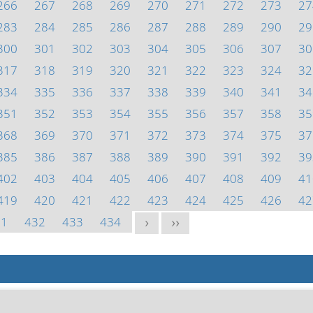
266
267
268
269
270
271
272
273
27
283
284
285
286
287
288
289
290
29
300
301
302
303
304
305
306
307
30
317
318
319
320
321
322
323
324
32
334
335
336
337
338
339
340
341
34
351
352
353
354
355
356
357
358
35
368
369
370
371
372
373
374
375
37
385
386
387
388
389
390
391
392
39
402
403
404
405
406
407
408
409
41
419
420
421
422
423
424
425
426
42
31
432
433
434
>
>>