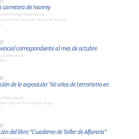
21
la carretera de Ivanrey
iudad Rodrigo (Salamanca)
encuentro: inicio del núcleo de Ivanrey.
h.
21
vincial correspondiente al mes de octubre
a (Salamanca)
30 h.
21
ión de la exposición "60 años de terrorismo en
a (Salamanca)
ntro Cultural Torre de los Anaya
h.
21
ión del libro "Cuaderno de Taller de Alfarería"
a (Salamanca)