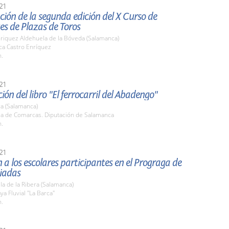
21
ión de la segunda edición del X Curso de
es de Plazas de Toros
nriquez Aldehuela de la Bóveda (Salamanca)
ca Castro Enríquez
h.
21
ión del libro "El ferrocarril del Abadengo"
a (Salamanca)
ala de Comarcas. Diputación de Salamanca
h.
21
 a los escolares participantes en el Prograga de
uiadas
la de la Ribera (Salamanca)
ya Fluvial "La Barca"
h.