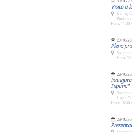
30/10/20
Visita a 
Ivanrey C
Punto de 
Hora: 11:00 
29/10/20
Pleno pro
Salamanc
Hora: 09:
28/10/20
inaugurac
España"
Salamanc
Lugar: Ce
Hora: 18:00 
28/10/20
Presentac
Salamanc