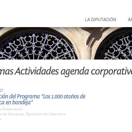
LA DIPUTACIÓN
Á
mas Actividades agenda corporativ
21
ión del Programa "Los 1.000 otoños de
a en bandeja"
a (Salamanca)
ala de Comarcas. Diputación de Salamanca
h.