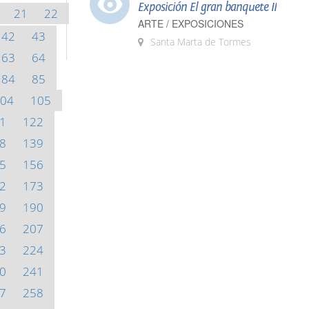
Exposición El gran banquete II
21
22
ARTE / EXPOSICIONES
42
43
Santa Marta de Tormes
63
64
84
85
04
105
1
122
8
139
5
156
2
173
9
190
6
207
3
224
0
241
7
258