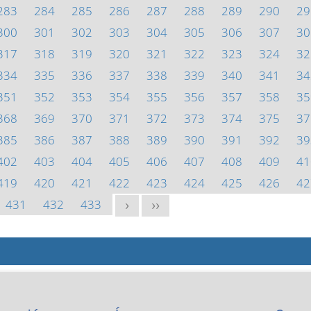
283
284
285
286
287
288
289
290
29
300
301
302
303
304
305
306
307
30
317
318
319
320
321
322
323
324
32
334
335
336
337
338
339
340
341
34
351
352
353
354
355
356
357
358
35
368
369
370
371
372
373
374
375
37
385
386
387
388
389
390
391
392
39
402
403
404
405
406
407
408
409
41
419
420
421
422
423
424
425
426
42
431
432
433
>
>>