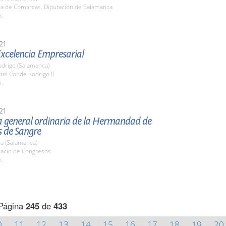
ala de Comarcas. Diputación de Salamanca
h.
21
Excelencia Empresarial
odrigo (Salamanca)
tel Conde Rodrigo II
h.
21
 general ordinaria de la Hermandad de
 de Sangre
a (Salamanca)
lacio de Congresos
h.
Página
245
de
433
0
11
12
13
14
15
16
17
18
19
20