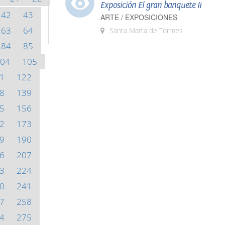
Exposición El gran banquete II
42
43
ARTE / EXPOSICIONES
63
64
Santa Marta de Tormes
84
85
04
105
1
122
8
139
5
156
2
173
9
190
6
207
3
224
0
241
7
258
4
275