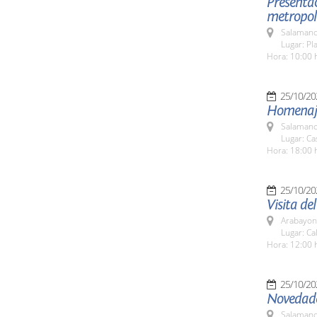
Presentac
metropol
Salamanc
Lugar: Pl
Hora: 10:00 
25/10/20
Homenaje
Salamanc
Lugar: Ca
Hora: 18:00 
25/10/20
Visita de
Arabayon
Lugar: Ca
Hora: 12:00 
25/10/20
Novedade
Salamanc