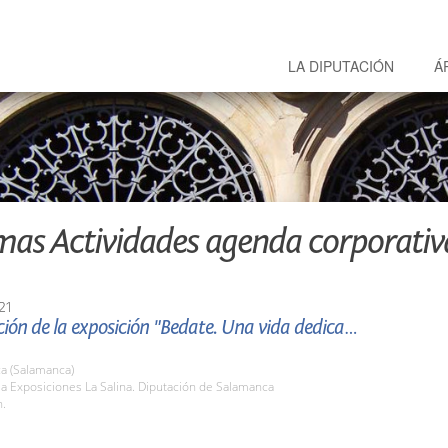
LA DIPUTACIÓN
Á
mas Actividades agenda corporativ
21
ión de la exposición "Bedate. Una vida dedicada
a (Salamanca)
la Exposiciones La Salina. Diputación de Salamanca
h.