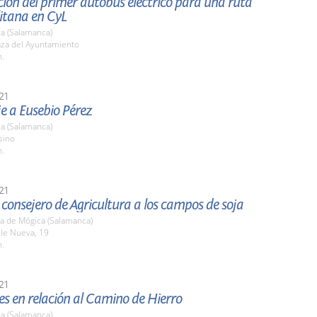
ión del primer autobús electrico para una ruta
itana en CyL
a (Salamanca)
aza del Ayuntamiento
h.
21
 a Eusebio Pérez
a (Salamanca)
sino
h.
21
l consejero de Agricultura a los campos de soja
a de Mógica (Salamanca)
lle Nueva, 19
h.
21
s en relación al Camino de Hierro
a (Salamanca)