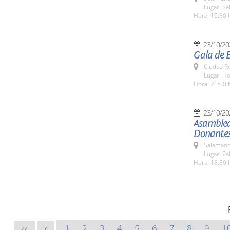
Lugar: S
Hora: 10:30 
23/10/20
Gala de 
Ciudad R
Lugar: Ho
Hora: 21:00 
23/10/20
Asamblea
Donantes
Salamanc
Lugar: Pa
Hora: 18:30 
1
2
3
4
5
6
7
8
9
1
<<
<