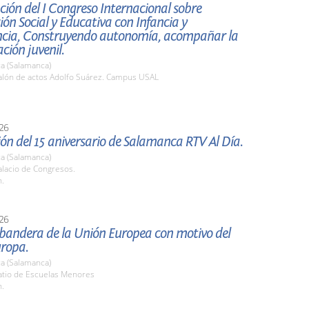
ión del I Congreso Internacional sobre
ión Social y Educativa con Infancia y
ncia, Construyendo autonomía, acompañar la
ión juvenil.
a (Salamanca)
lón de actos Adolfo Suárez. Campus USAL
26
ón del 15 aniversario de Salamanca RTV Al Día.
a (Salamanca)
lacio de Congresos.
h.
26
 bandera de la Unión Europea con motivo del
uropa.
a (Salamanca)
tio de Escuelas Menores
h.