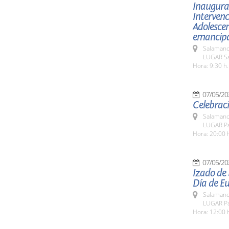
Inaugurac
Intervenc
Adolesce
emancipac
Salamanc
LUGAR Sa
Hora: 9:30 h.
07/05/20
Celebraci
Salamanc
LUGAR Pa
Hora: 20:00 
07/05/20
Izado de
Día de E
Salamanc
LUGAR Pa
Hora: 12:00 