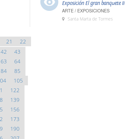
Exposición El gran banquete II
ARTE / EXPOSICIONES
Santa Marta de Tormes
21
22
42
43
63
64
84
85
04
105
1
122
8
139
5
156
2
173
9
190
6
207