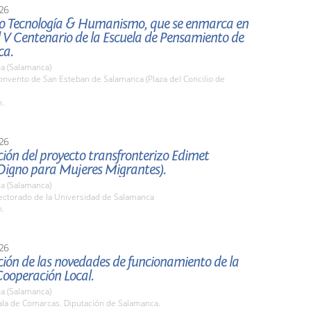
26
o Tecnología & Humanismo, que se enmarca en
l V Centenario de la Escuela de Pensamiento de
ca.
a (Salamanca)
nvento de San Esteban de Salamanca (Plaza del Concilio de
h.
26
ión del proyecto transfronterizo Edimet
Digno para Mujeres Migrantes).
a (Salamanca)
ctorado de la Universidad de Salamanca
h.
26
ión de las novedades de funcionamiento de la
Cooperación Local.
a (Salamanca)
la de Comarcas. Diputación de Salamanca.