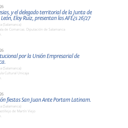
26
esias, y el delegado territorial de la Junta de
y León, Eloy Ruiz, presentan las AFE¿s 26/27
a (Salamanca)
la de Comarcas. Diputación de Salamanca
h.
26
itucional por la Unión Empresarial de
ca.
a (Salamanca)
a Cultural Unicaja
h.
26
ión fiestas San Juan Ante Portam Latinam.
a (Salamanca)
tillejo de Martín Viejo
h.