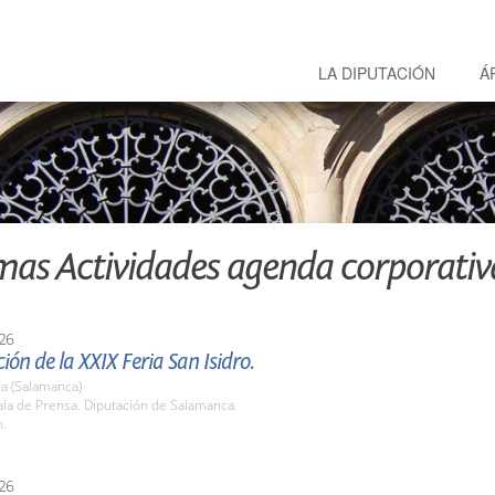
LA DIPUTACIÓN
Á
mas Actividades agenda corporativ
26
ión de la XXIX Feria San Isidro.
a (Salamanca)
la de Prensa. Diputación de Salamanca.
h.
26