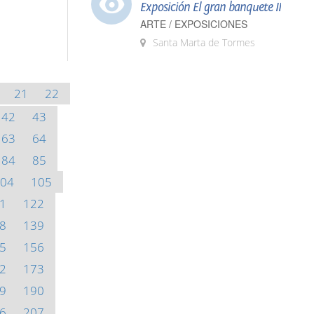
Exposición El gran banquete II
ARTE / EXPOSICIONES
Santa Marta de Tormes
21
22
42
43
63
64
84
85
04
105
1
122
8
139
5
156
2
173
9
190
6
207