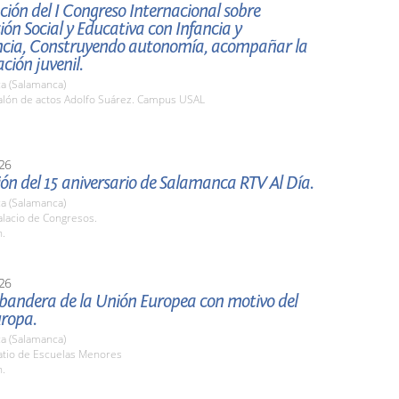
ión del I Congreso Internacional sobre
ión Social y Educativa con Infancia y
ncia, Construyendo autonomía, acompañar la
ión juvenil.
a (Salamanca)
lón de actos Adolfo Suárez. Campus USAL
26
ón del 15 aniversario de Salamanca RTV Al Día.
a (Salamanca)
lacio de Congresos.
h.
26
 bandera de la Unión Europea con motivo del
uropa.
a (Salamanca)
tio de Escuelas Menores
h.