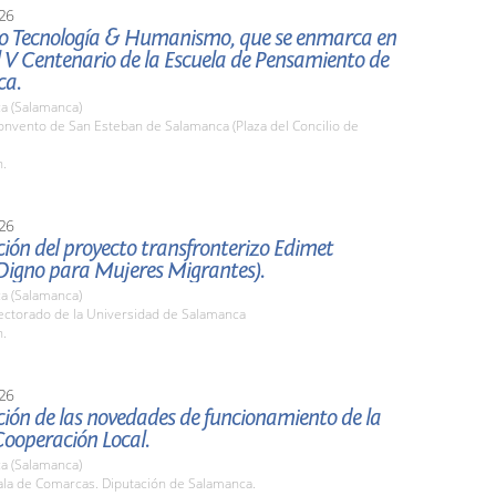
26
o Tecnología & Humanismo, que se enmarca en
l V Centenario de la Escuela de Pensamiento de
ca.
a (Salamanca)
nvento de San Esteban de Salamanca (Plaza del Concilio de
h.
26
ión del proyecto transfronterizo Edimet
Digno para Mujeres Migrantes).
a (Salamanca)
ctorado de la Universidad de Salamanca
h.
26
ión de las novedades de funcionamiento de la
Cooperación Local.
a (Salamanca)
la de Comarcas. Diputación de Salamanca.