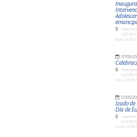
Inaugurac
Intervenc
Adolesce
emancipac
Salamanc
LUGAR Sa
Hora: 9:30 h.
07/05/20
Celebraci
Salamanc
LUGAR Pa
Hora: 20:00 
07/05/20
Izado de
Día de E
Salamanc
LUGAR Pa
Hora: 12:00 