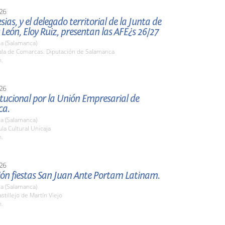
26
esias, y el delegado territorial de la Junta de
y León, Eloy Ruiz, presentan las AFE¿s 26/27
a (Salamanca)
la de Comarcas. Diputación de Salamanca
h.
26
itucional por la Unión Empresarial de
ca.
a (Salamanca)
a Cultural Unicaja
h.
26
ión fiestas San Juan Ante Portam Latinam.
a (Salamanca)
tillejo de Martín Viejo
h.