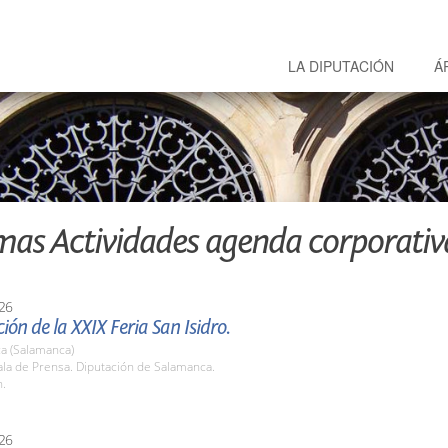
LA DIPUTACIÓN
Á
mas Actividades agenda corporativ
26
ión de la XXIX Feria San Isidro.
a (Salamanca)
la de Prensa. Diputación de Salamanca.
h.
26