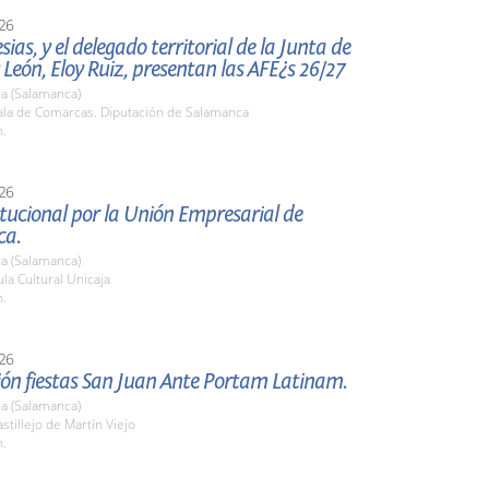
26
esias, y el delegado territorial de la Junta de
y León, Eloy Ruiz, presentan las AFE¿s 26/27
a (Salamanca)
la de Comarcas. Diputación de Salamanca
h.
26
itucional por la Unión Empresarial de
ca.
a (Salamanca)
a Cultural Unicaja
h.
26
ión fiestas San Juan Ante Portam Latinam.
a (Salamanca)
tillejo de Martín Viejo
h.