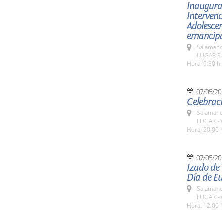
Inaugurac
Intervenc
Adolesce
emancipac
Salamanc
LUGAR Sa
Hora: 9:30 h.
07/05/20
Celebraci
Salamanc
LUGAR Pa
Hora: 20:00 
07/05/20
Izado de
Día de E
Salamanc
LUGAR Pa
Hora: 12:00 