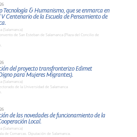
26
o Tecnología & Humanismo, que se enmarca en
l V Centenario de la Escuela de Pensamiento de
ca.
a (Salamanca)
nvento de San Esteban de Salamanca (Plaza del Concilio de
h.
26
ión del proyecto transfronterizo Edimet
Digno para Mujeres Migrantes).
a (Salamanca)
ctorado de la Universidad de Salamanca
h.
26
ión de las novedades de funcionamiento de la
Cooperación Local.
a (Salamanca)
la de Comarcas. Diputación de Salamanca.