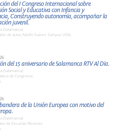
ión del I Congreso Internacional sobre
ión Social y Educativa con Infancia y
ncia, Construyendo autonomía, acompañar la
ión juvenil.
a (Salamanca)
lón de actos Adolfo Suárez. Campus USAL
26
ón del 15 aniversario de Salamanca RTV Al Día.
a (Salamanca)
lacio de Congresos.
h.
26
 bandera de la Unión Europea con motivo del
uropa.
a (Salamanca)
tio de Escuelas Menores
h.