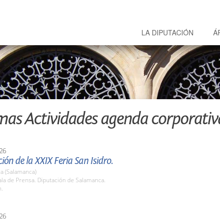
LA DIPUTACIÓN
Á
mas Actividades agenda corporativ
26
ión de la XXIX Feria San Isidro.
a (Salamanca)
la de Prensa. Diputación de Salamanca.
h.
26