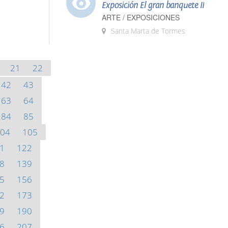
Exposición El gran banquete II
ARTE / EXPOSICIONES
Santa Marta de Tormes
21
22
42
43
63
64
84
85
04
105
1
122
8
139
5
156
2
173
9
190
6
207