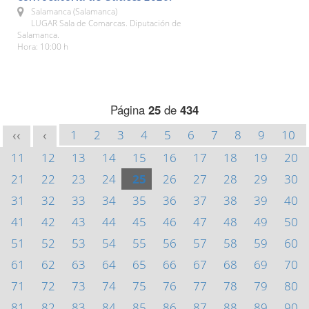
Salamanca (Salamanca)
LUGAR Sala de Comarcas. Diputación de
Salamanca.
Hora: 10:00 h
Página
25
de
434
1
2
3
4
5
6
7
8
9
10
<<
<
11
12
13
14
15
16
17
18
19
20
21
22
23
24
25
26
27
28
29
30
31
32
33
34
35
36
37
38
39
40
41
42
43
44
45
46
47
48
49
50
51
52
53
54
55
56
57
58
59
60
61
62
63
64
65
66
67
68
69
70
71
72
73
74
75
76
77
78
79
80
81
82
83
84
85
86
87
88
89
90