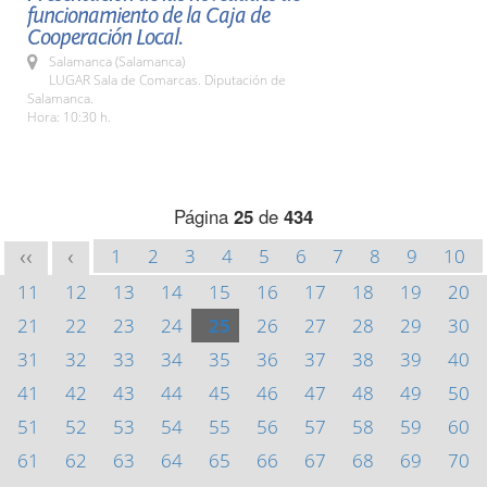
funcionamiento de la Caja de
Cooperación Local.
Salamanca (Salamanca)
LUGAR Sala de Comarcas. Diputación de
Salamanca.
Hora: 10:30 h.
Página
25
de
434
1
2
3
4
5
6
7
8
9
10
<<
<
11
12
13
14
15
16
17
18
19
20
21
22
23
24
25
26
27
28
29
30
31
32
33
34
35
36
37
38
39
40
41
42
43
44
45
46
47
48
49
50
51
52
53
54
55
56
57
58
59
60
61
62
63
64
65
66
67
68
69
70