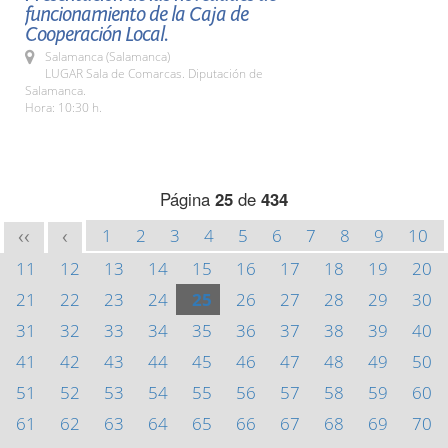
funcionamiento de la Caja de
Cooperación Local.
Salamanca (Salamanca)
LUGAR Sala de Comarcas. Diputación de
Salamanca.
Hora: 10:30 h.
Página
25
de
434
1
2
3
4
5
6
7
8
9
10
<<
<
11
12
13
14
15
16
17
18
19
20
21
22
23
24
25
26
27
28
29
30
31
32
33
34
35
36
37
38
39
40
41
42
43
44
45
46
47
48
49
50
51
52
53
54
55
56
57
58
59
60
61
62
63
64
65
66
67
68
69
70