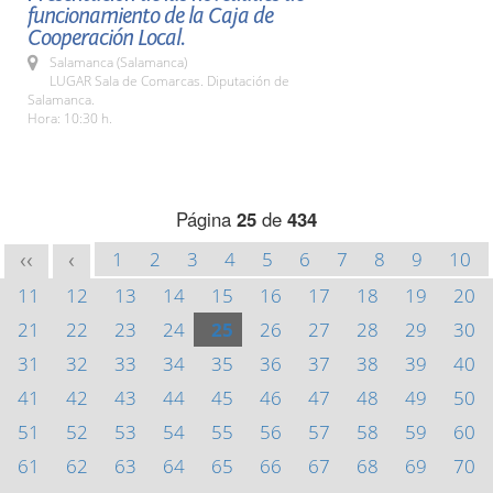
funcionamiento de la Caja de
Cooperación Local.
Salamanca (Salamanca)
LUGAR Sala de Comarcas. Diputación de
Salamanca.
Hora: 10:30 h.
Página
25
de
434
1
2
3
4
5
6
7
8
9
10
<<
<
11
12
13
14
15
16
17
18
19
20
21
22
23
24
25
26
27
28
29
30
31
32
33
34
35
36
37
38
39
40
41
42
43
44
45
46
47
48
49
50
51
52
53
54
55
56
57
58
59
60
61
62
63
64
65
66
67
68
69
70