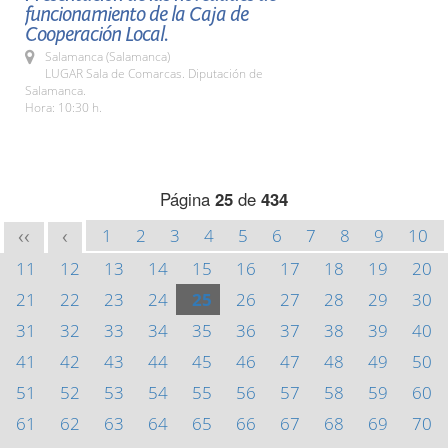
funcionamiento de la Caja de
Cooperación Local.
Salamanca (Salamanca)
LUGAR Sala de Comarcas. Diputación de
Salamanca.
Hora: 10:30 h.
Página
25
de
434
1
2
3
4
5
6
7
8
9
10
<<
<
11
12
13
14
15
16
17
18
19
20
21
22
23
24
25
26
27
28
29
30
31
32
33
34
35
36
37
38
39
40
41
42
43
44
45
46
47
48
49
50
51
52
53
54
55
56
57
58
59
60
61
62
63
64
65
66
67
68
69
70