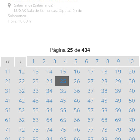
Salamanca (Salamanca)
LUGAR Sala de Comarcas. Diputación de
Salamanca.
Hora: 10:00 h
Página
25
de
434
1
2
3
4
5
6
7
8
9
10
<<
<
11
12
13
14
15
16
17
18
19
20
21
22
23
24
25
26
27
28
29
30
31
32
33
34
35
36
37
38
39
40
41
42
43
44
45
46
47
48
49
50
51
52
53
54
55
56
57
58
59
60
61
62
63
64
65
66
67
68
69
70
71
72
73
74
75
76
77
78
79
80
81
82
83
84
85
86
87
88
89
90