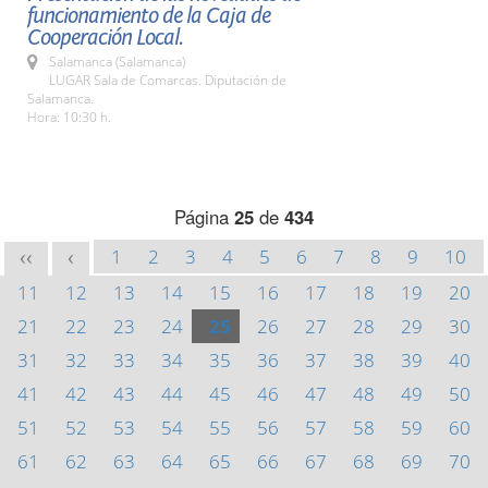
funcionamiento de la Caja de
Cooperación Local.
Salamanca (Salamanca)
LUGAR Sala de Comarcas. Diputación de
Salamanca.
Hora: 10:30 h.
Página
25
de
434
1
2
3
4
5
6
7
8
9
10
<<
<
11
12
13
14
15
16
17
18
19
20
21
22
23
24
25
26
27
28
29
30
31
32
33
34
35
36
37
38
39
40
41
42
43
44
45
46
47
48
49
50
51
52
53
54
55
56
57
58
59
60
61
62
63
64
65
66
67
68
69
70