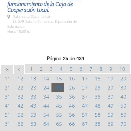
funcionamiento de la Caja de
Cooperación Local.
Salamanca (Salamanca)
LUGAR Sala de Comarcas. Diputación de
Salamanca.
Hora: 10:30 h.
Página
25
de
434
1
2
3
4
5
6
7
8
9
10
<<
<
11
12
13
14
15
16
17
18
19
20
21
22
23
24
25
26
27
28
29
30
31
32
33
34
35
36
37
38
39
40
41
42
43
44
45
46
47
48
49
50
51
52
53
54
55
56
57
58
59
60
61
62
63
64
65
66
67
68
69
70