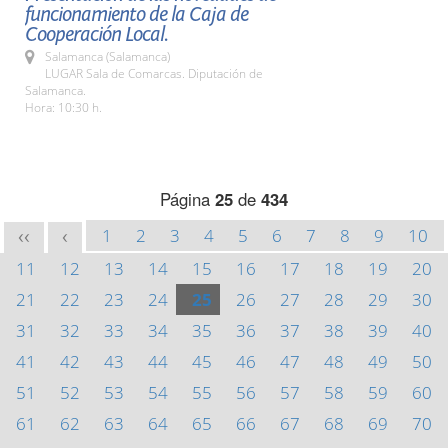
funcionamiento de la Caja de
Cooperación Local.
Salamanca (Salamanca)
LUGAR Sala de Comarcas. Diputación de
Salamanca.
Hora: 10:30 h.
Página
25
de
434
1
2
3
4
5
6
7
8
9
10
<<
<
11
12
13
14
15
16
17
18
19
20
21
22
23
24
25
26
27
28
29
30
31
32
33
34
35
36
37
38
39
40
41
42
43
44
45
46
47
48
49
50
51
52
53
54
55
56
57
58
59
60
61
62
63
64
65
66
67
68
69
70