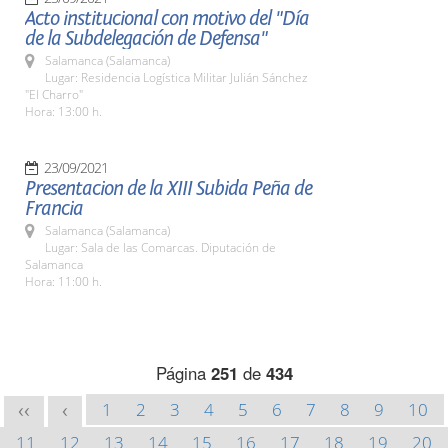
Acto institucional con motivo del "Día
de la Subdelegación de Defensa"
Salamanca (Salamanca)
Lugar: Residencia Logística Militar Julián Sánchez
"El Charro"
Hora: 13:00 h.
23/09/2021
Presentacion de la XIII Subida Peña de
Francia
Salamanca (Salamanca)
Lugar: Sala de las Comarcas. Diputación de
Salamanca
Hora: 11:00 h.
Página
251
de
434
1
2
3
4
5
6
7
8
9
10
<<
<
11
12
13
14
15
16
17
18
19
20