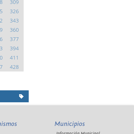
8
309
5
326
2
343
9
360
6
377
3
394
0
411
7
428
nismos
Municipios
Información Municipal