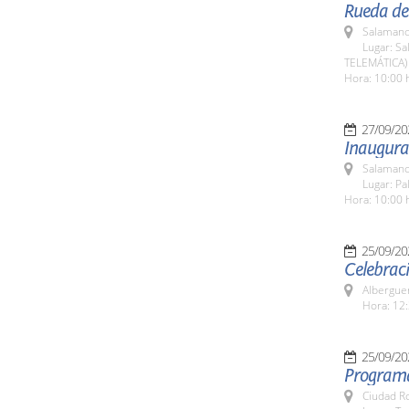
Rueda de 
Salamanc
Lugar: Sa
TELEMÁTICA)
Hora: 10:00 
27/09/20
Inaugurac
Salamanc
Lugar: Pa
Hora: 10:00 
25/09/20
Celebrac
Alberguer
Hora: 12:
25/09/20
Programa
Ciudad R