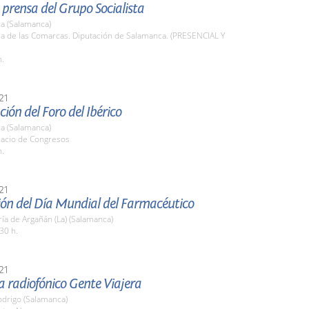
prensa del Grupo Socialista
a (Salamanca)
la de las Comarcas. Diputación de Salamanca. (PRESENCIAL Y
h.
21
ión del Foro del Ibérico
a (Salamanca)
lacio de Congresos
h.
21
ión del Día Mundial del Farmacéutico
ía de Argañán (La) (Salamanca)
30 h.
21
 radiofónico Gente Viajera
odrigo (Salamanca)