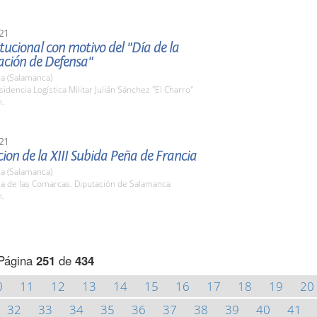
21
itucional con motivo del "Día de la
ación de Defensa"
a (Salamanca)
sidencia Logística Militar Julián Sánchez "El Charro"
h.
21
ion de la XIII Subida Peña de Francia
a (Salamanca)
la de las Comarcas. Diputación de Salamanca
h.
Página
251
de
434
0
11
12
13
14
15
16
17
18
19
20
32
33
34
35
36
37
38
39
40
41