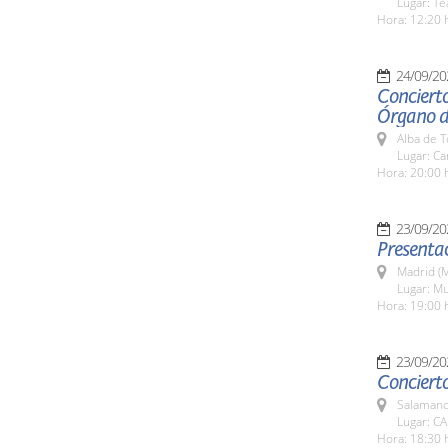
Lugar: T
Hora: 12:20 
24/09/20
Concierto
Órgano d
Alba de 
Lugar: Ca
Hora: 20:00 
23/09/20
Presentac
Madrid (M
Lugar: Mu
Hora: 19:00 
23/09/20
Concierto
Salamanc
Lugar: C
Hora: 18:30 