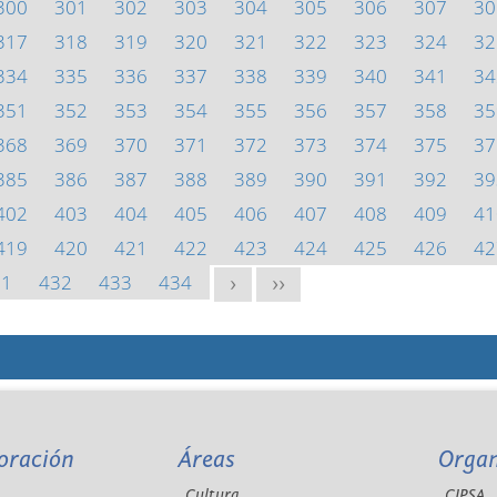
300
301
302
303
304
305
306
307
30
317
318
319
320
321
322
323
324
32
334
335
336
337
338
339
340
341
34
351
352
353
354
355
356
357
358
35
368
369
370
371
372
373
374
375
37
385
386
387
388
389
390
391
392
39
402
403
404
405
406
407
408
409
41
419
420
421
422
423
424
425
426
42
31
432
433
434
>
>>
oración
Áreas
Orga
Cultura
CIPSA