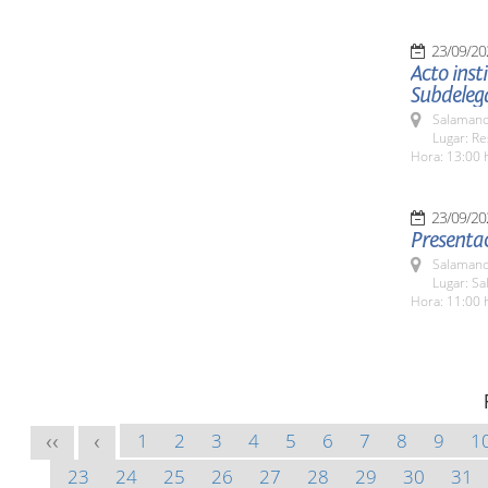
23/09/20
Acto inst
Subdeleg
Salamanc
Lugar: Re
Hora: 13:00 
23/09/20
Presentac
Salamanc
Lugar: Sa
Hora: 11:00 
1
2
3
4
5
6
7
8
9
1
<<
<
23
24
25
26
27
28
29
30
31