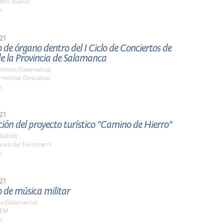
eatro Nuevo
h.
21
 de órgano dentro del I Ciclo de Conciertos de
e la Provincia de Salamanca
Tormes (Salamanca)
rmelitas Descalzas
h.
21
ión del proyecto turístico "Camino de Hierro"
adrid)
seo del Ferrocarril
h.
21
 de música militar
a (Salamanca)
AEM
h.