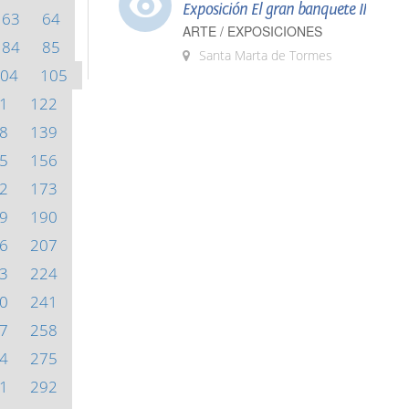
Exposición El gran banquete II
63
64
ARTE / EXPOSICIONES
84
85
Santa Marta de Tormes
04
105
1
122
8
139
5
156
2
173
9
190
6
207
3
224
0
241
7
258
4
275
1
292