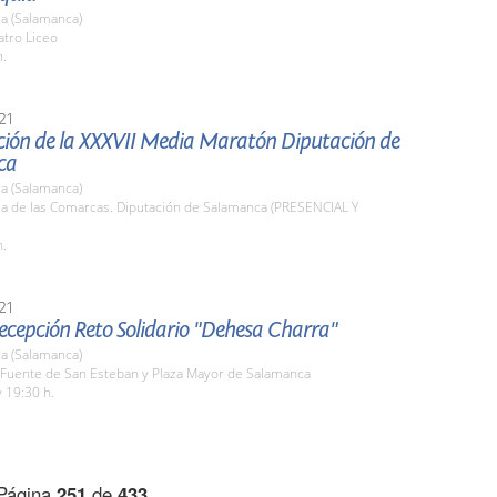
a (Salamanca)
atro Liceo
h.
21
ción de la XXXVII Media Maratón Diputación de
ca
a (Salamanca)
la de las Comarcas. Diputación de Salamanca (PRESENCIAL Y
h.
21
recepción Reto Solidario "Dehesa Charra"
a (Salamanca)
a Fuente de San Esteban y Plaza Mayor de Salamanca
 19:30 h.
Página
251
de
433