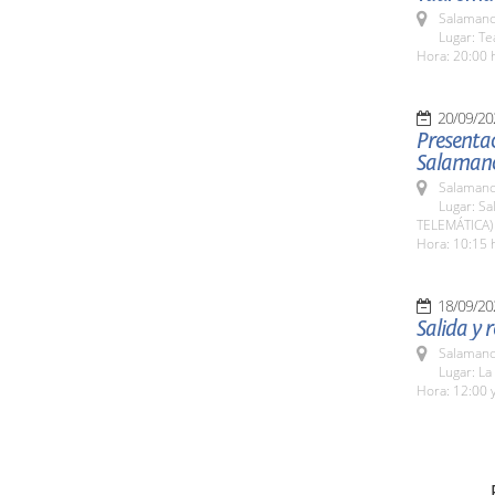
Salamanc
Lugar: Te
Hora: 20:00 
20/09/20
Presenta
Salaman
Salamanc
Lugar: Sa
TELEMÁTICA)
Hora: 10:15 
18/09/20
Salida y 
Salamanc
Lugar: L
Hora: 12:00 y