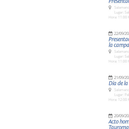
Presentac
Salamanc
Lugar: Sa
Hora: 11:00 
22/09/20
Presentac
la campañ
Salamanc
Lugar: Sa
Hora: 11:00 
21/09/20
Día de la
Salamanc
Lugar: Pa
Hora: 12:00 
20/09/20
Acto hom
Tauroma