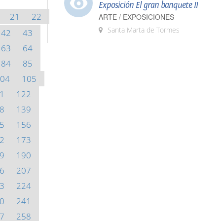
Exposición El gran banquete II
21
22
ARTE / EXPOSICIONES
Santa Marta de Tormes
42
43
63
64
84
85
04
105
1
122
8
139
5
156
2
173
9
190
6
207
3
224
0
241
7
258