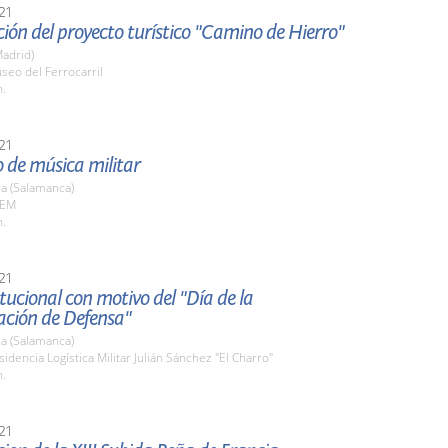
21
ión del proyecto turístico "Camino de Hierro"
adrid)
seo del Ferrocarril
h.
21
 de música militar
a (Salamanca)
AEM
h.
21
itucional con motivo del "Día de la
ación de Defensa"
a (Salamanca)
sidencia Logística Militar Julián Sánchez "El Charro"
h.
21