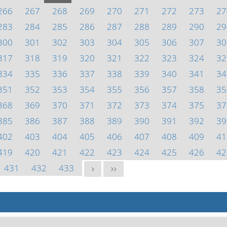
266
267
268
269
270
271
272
273
27
283
284
285
286
287
288
289
290
29
300
301
302
303
304
305
306
307
30
317
318
319
320
321
322
323
324
32
334
335
336
337
338
339
340
341
34
351
352
353
354
355
356
357
358
35
368
369
370
371
372
373
374
375
37
385
386
387
388
389
390
391
392
39
402
403
404
405
406
407
408
409
41
419
420
421
422
423
424
425
426
42
431
432
433
>
>>