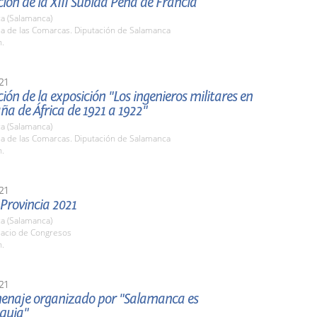
ion de la XIII Subida Peña de Francia
a (Salamanca)
la de las Comarcas. Diputación de Salamanca
h.
21
ión de la exposición "Los ingenieros militares en
a de África de 1921 a 1922"
a (Salamanca)
la de las Comarcas. Diputación de Salamanca
h.
21
 Provincia 2021
a (Salamanca)
lacio de Congresos
h.
21
enaje organizado por "Salamanca es
quia"