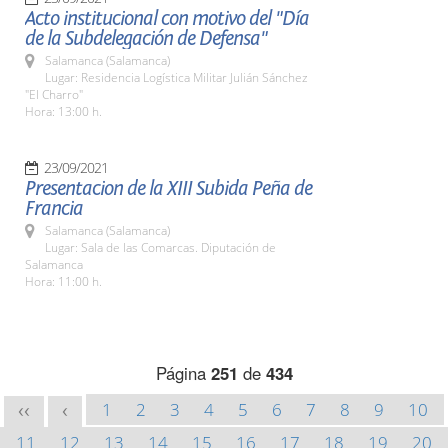
Acto institucional con motivo del "Día
de la Subdelegación de Defensa"
Salamanca (Salamanca)
Lugar: Residencia Logística Militar Julián Sánchez
"El Charro"
Hora: 13:00 h.
23/09/2021
Presentacion de la XIII Subida Peña de
Francia
Salamanca (Salamanca)
Lugar: Sala de las Comarcas. Diputación de
Salamanca
Hora: 11:00 h.
Página
251
de
434
1
2
3
4
5
6
7
8
9
10
<<
<
11
12
13
14
15
16
17
18
19
20