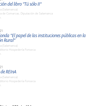
ón del libro "Tú sólo II"
a (Salamanca)
ala de Comarcas. Diputación de Salamanca
h.
21
nda "El papel de las instituciones públicas en la
ón Rural"
a (Salamanca)
uditorio Hospedería Fonseca
h.
21
 de REInA
a (Salamanca)
uditorio Hospedería Fonseca
h.