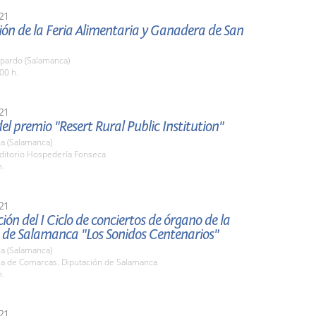
21
ón de la Feria Alimentaria y Ganadera de San
pardo (Salamanca)
00 h.
21
el premio "Resert Rural Public Institution"
a (Salamanca)
uditorio Hospedería Fonseca
h.
21
ión del I Ciclo de conciertos de órgano de la
a de Salamanca "Los Sonidos Centenarios"
a (Salamanca)
ala de Comarcas. Diputación de Salamanca
h.
21