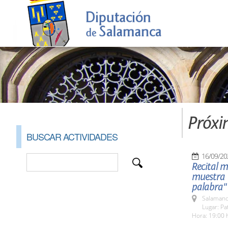
Próxi
BUSCAR ACTIVIDADES
16/09/20
Recital m
muestra 
palabra"
Salamanc
Lugar: Pa
Hora: 19:00 