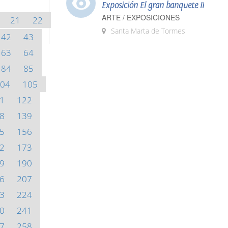
Exposición El gran banquete II
ARTE / EXPOSICIONES
21
22
Santa Marta de Tormes
42
43
63
64
84
85
04
105
1
122
8
139
5
156
2
173
9
190
6
207
3
224
0
241
7
258