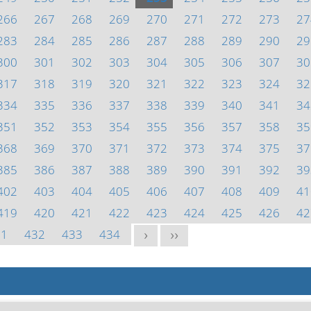
266
267
268
269
270
271
272
273
27
283
284
285
286
287
288
289
290
29
300
301
302
303
304
305
306
307
30
317
318
319
320
321
322
323
324
32
334
335
336
337
338
339
340
341
34
351
352
353
354
355
356
357
358
35
368
369
370
371
372
373
374
375
37
385
386
387
388
389
390
391
392
39
402
403
404
405
406
407
408
409
41
419
420
421
422
423
424
425
426
42
31
432
433
434
>
>>