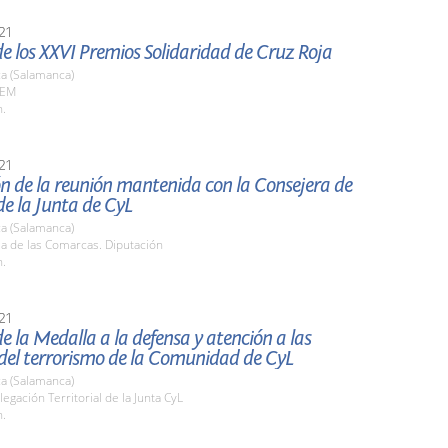
21
e los XXVI Premios Solidaridad de Cruz Roja
a (Salamanca)
AEM
h.
21
n de la reunión mantenida con la Consejera de
e la Junta de CyL
a (Salamanca)
la de las Comarcas. Diputación
h.
21
e la Medalla a la defensa y atención a las
 del terrorismo de la Comunidad de CyL
a (Salamanca)
legación Territorial de la Junta CyL
h.