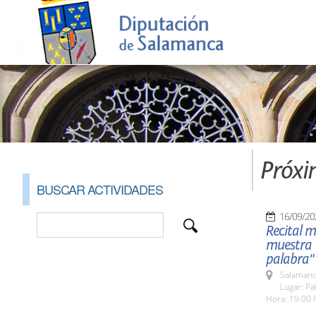
Próxi
BUSCAR ACTIVIDADES
16/09/20
Recital m
muestra 
palabra"
Salamanc
Lugar: Pa
Hora: 19:00 