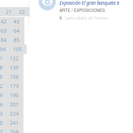
Exposición El gran banquete II
ARTE / EXPOSICIONES
21
22
Santa Marta de Tormes
42
43
63
64
84
85
04
105
1
122
8
139
5
156
2
173
9
190
6
207
3
224
0
241
7
258