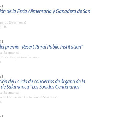
21
ón de la Feria Alimentaria y Ganadera de San
pardo (Salamanca)
00 h.
21
el premio "Resert Rural Public Institution"
a (Salamanca)
uditorio Hospedería Fonseca
h.
21
ión del I Ciclo de conciertos de órgano de la
a de Salamanca "Los Sonidos Centenarios"
a (Salamanca)
ala de Comarcas. Diputación de Salamanca
h.
21