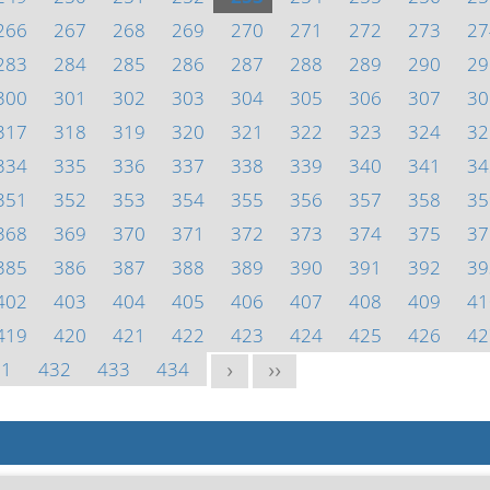
266
267
268
269
270
271
272
273
27
283
284
285
286
287
288
289
290
29
300
301
302
303
304
305
306
307
30
317
318
319
320
321
322
323
324
32
334
335
336
337
338
339
340
341
34
351
352
353
354
355
356
357
358
35
368
369
370
371
372
373
374
375
37
385
386
387
388
389
390
391
392
39
402
403
404
405
406
407
408
409
41
419
420
421
422
423
424
425
426
42
31
432
433
434
>
>>