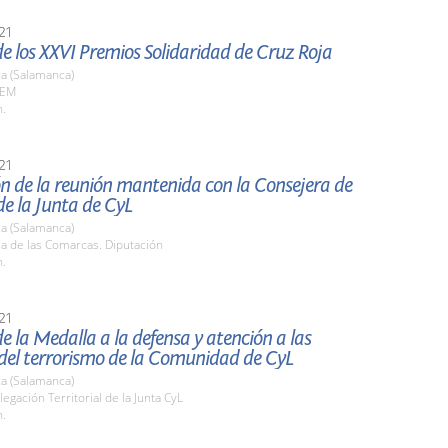
21
e los XXVI Premios Solidaridad de Cruz Roja
a (Salamanca)
AEM
h.
21
n de la reunión mantenida con la Consejera de
e la Junta de CyL
a (Salamanca)
la de las Comarcas. Diputación
h.
21
e la Medalla a la defensa y atención a las
 del terrorismo de la Comunidad de CyL
a (Salamanca)
legación Territorial de la Junta CyL
h.