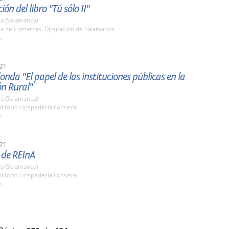
ón del libro "Tú sólo II"
a (Salamanca)
ala de Comarcas. Diputación de Salamanca
h.
21
nda "El papel de las instituciones públicas en la
ón Rural"
a (Salamanca)
uditorio Hospedería Fonseca
h.
21
 de REInA
a (Salamanca)
uditorio Hospedería Fonseca
h.