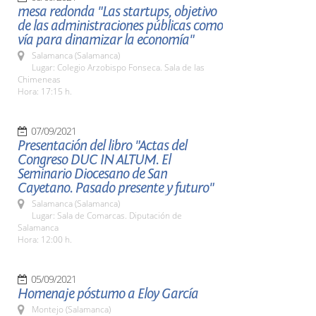
mesa redonda "Las startups, objetivo
de las administraciones públicas como
vía para dinamizar la economía"
Salamanca (Salamanca)
Lugar: Colegio Arzobispo Fonseca. Sala de las
Chimeneas
Hora: 17:15 h.
07/09/2021
Presentación del libro "Actas del
Congreso DUC IN ALTUM. El
Seminario Diocesano de San
Cayetano. Pasado presente y futuro"
Salamanca (Salamanca)
Lugar: Sala de Comarcas. Diputación de
Salamanca
Hora: 12:00 h.
05/09/2021
Homenaje póstumo a Eloy García
Montejo (Salamanca)