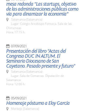
mesa redonda "Las startups, objetivo
de las administraciones públicas como
vía para dinamizar la economía"
Salamanca (Salamanca)
Lugar: Colegio Arzobispo Fonseca. Sala de las
Chimeneas
Hora: 17:15 h.
07/09/2021
Presentación del libro "Actas del
Congreso DUC IN ALTUM. El
Seminario Diocesano de San
Cayetano. Pasado presente y futuro"
Salamanca (Salamanca)
Lugar: Sala de Comarcas. Diputación de
Salamanca
Hora: 12:00 h.
05/09/2021
Homenaje póstumo a Eloy García
Montejo (Salamanca)